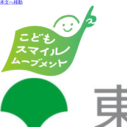
本文へ移動