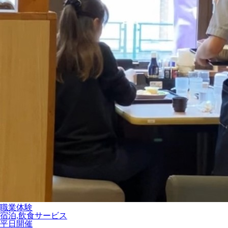
職業体験
宿泊,飲食サービス
平日開催