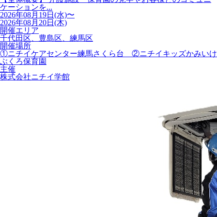
ケーションを...
2026年08月19日(水)〜
2026年08月20日(木)
開催エリア
千代田区、豊島区、練馬区
開催場所
①ニチイケアセンター練馬さくら台 ②ニチイキッズかみいけ
ぶくろ保育園
主催
株式会社ニチイ学館