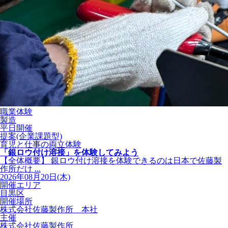
職業体験
製造
平日開催
提案(企業課題型)
育児と仕事の両立体験
「銀ロウ付け溶接」を体験してみよう
【全体概要】 銀ロウ付け溶接を体験できるのは日本で佐藤製
作所だけ ...
2026年08月20日(木)
開催エリア
目黒区
開催場所
株式会社佐藤製作所 本社
主催
株式会社佐藤製作所