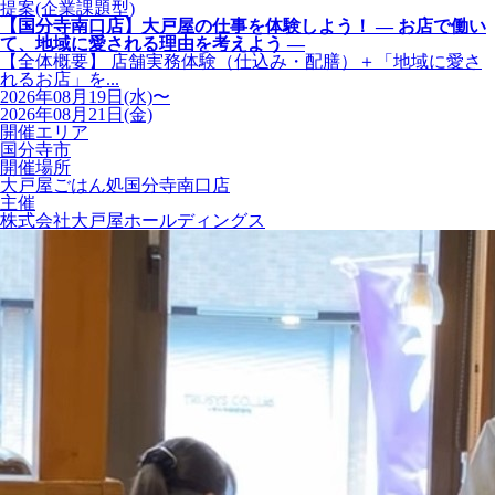
提案(企業課題型)
【国分寺南口店】大戸屋の仕事を体験しよう！ ― お店で働い
て、地域に愛される理由を考えよう ―
【全体概要】 店舗実務体験（仕込み・配膳）＋「地域に愛さ
れるお店」を...
2026年08月19日(水)〜
2026年08月21日(金)
開催エリア
国分寺市
開催場所
大戸屋ごはん処国分寺南口店
主催
株式会社大戸屋ホールディングス