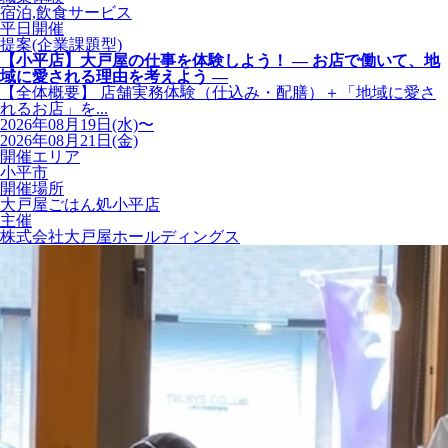
宿泊,飲食サービス
平日開催
提案(企業課題型)
【小平店】大戸屋の仕事を体験しよう！ ― お店で働いて、地
域に愛される理由を考えよう ―
【全体概要】 店舗実務体験（仕込み・配膳）＋「地域に愛さ
れるお店」を...
2026年08月19日(水)〜
2026年08月21日(金)
開催エリア
小平市
開催場所
大戸屋ごはん処小平店
主催
株式会社大戸屋ホールディングス