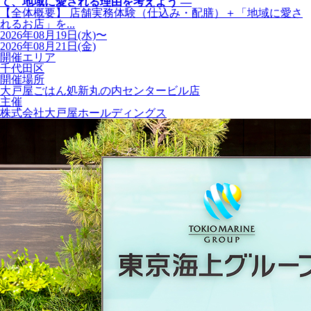
て、地域に愛される理由を考えよう ―
【全体概要】 店舗実務体験（仕込み・配膳）＋「地域に愛さ
れるお店」を...
2026年08月19日(水)〜
2026年08月21日(金)
開催エリア
千代田区
開催場所
大戸屋ごはん処新丸の内センタービル店
主催
株式会社大戸屋ホールディングス