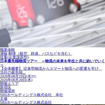
職業体験
運輸,郵便（航空、鉄道、バスなどを含む）
提案(企業課題型)
日本最先端物流ツアー ～物流の未来を学生と共に紡いでいく
～
【全体概要】 従来型物流からスマート物流への変遷を学び、
当社の最先端...
2026年08月19日(水)〜
2026年08月20日(木)
開催エリア
新宿区
開催場所
SBSホールディングス株式会社 本社
主催
SBSホールディングス株式会社