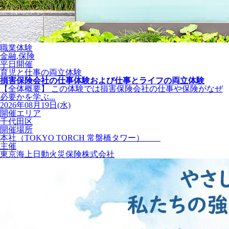
職業体験
金融,保険
平日開催
育児と仕事の両立体験
損害保険会社の仕事体験および仕事とライフの両立体験
【全体概要】 この体験では損害保険会社の仕事や保険がなぜ
必要かを学ぶ...
2026年08月19日(水)
開催エリア
千代田区
開催場所
本社（TOKYO TORCH 常盤橋タワー）
主催
東京海上日動火災保険株式会社