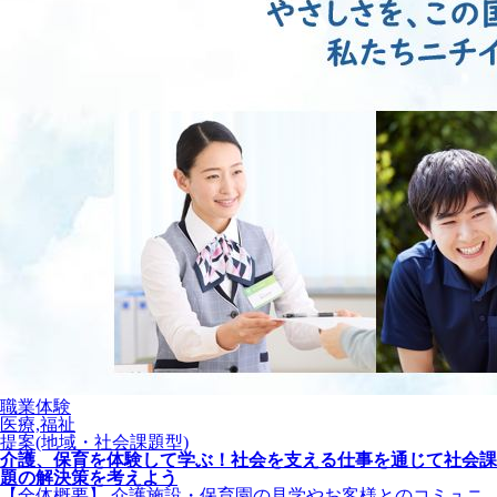
職業体験
医療,福祉
提案(地域・社会課題型)
介護、保育を体験して学ぶ！社会を支える仕事を通じて社会課
題の解決策を考えよう
【全体概要】 介護施設・保育園の見学やお客様とのコミュニ