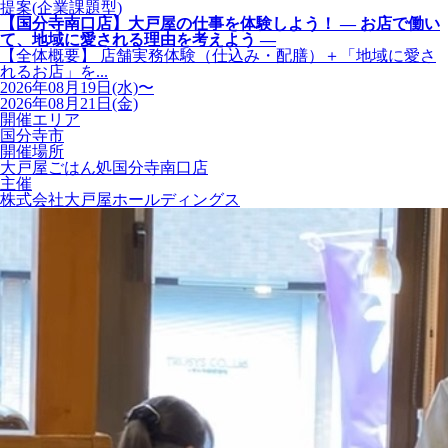
提案(企業課題型)
【国分寺南口店】大戸屋の仕事を体験しよう！ ― お店で働い
て、地域に愛される理由を考えよう ―
【全体概要】 店舗実務体験（仕込み・配膳）＋「地域に愛さ
れるお店」を...
2026年08月19日(水)〜
2026年08月21日(金)
開催エリア
国分寺市
開催場所
大戸屋ごはん処国分寺南口店
主催
株式会社大戸屋ホールディングス