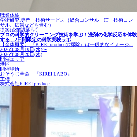
職業体験
学術研究,専門・技術サービス（総合コンサル、IT・技術コン
サル、広告などを含む）
提案(企業課題型)
プロの科学的クリーニング技術を学ぶ！洗剤の化学反応を体験
する、2日間限定の科学実験ラボ
【全体概要】 『KIREI produceの掃除』は一般的なイメージ...
2026年08月19日(水)〜
2026年08月20日(木)
開催エリア
港区
開催場所
おそうじ革命 『KIREI LABO』
主催
株式会社KIREI produce