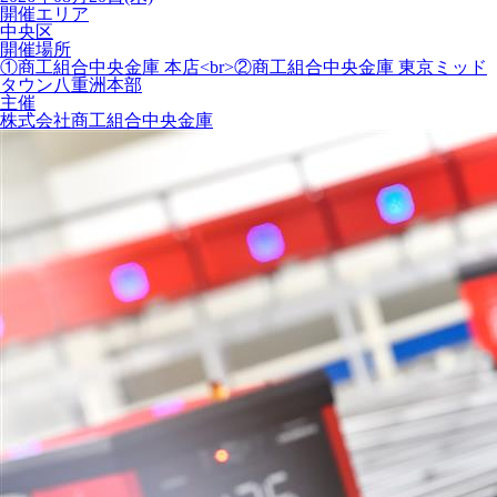
開催エリア
中央区
開催場所
①商工組合中央金庫 本店<br>②商工組合中央金庫 東京ミッド
タウン八重洲本部
主催
株式会社商工組合中央金庫