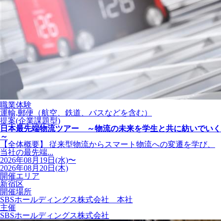
職業体験
運輸,郵便（航空、鉄道、バスなどを含む）
提案(企業課題型)
日本最先端物流ツアー ～物流の未来を学生と共に紡いでいく
～
【全体概要】 従来型物流からスマート物流への変遷を学び、
当社の最先端...
2026年08月19日(水)〜
2026年08月20日(木)
開催エリア
新宿区
開催場所
SBSホールディングス株式会社 本社
主催
SBSホールディングス株式会社