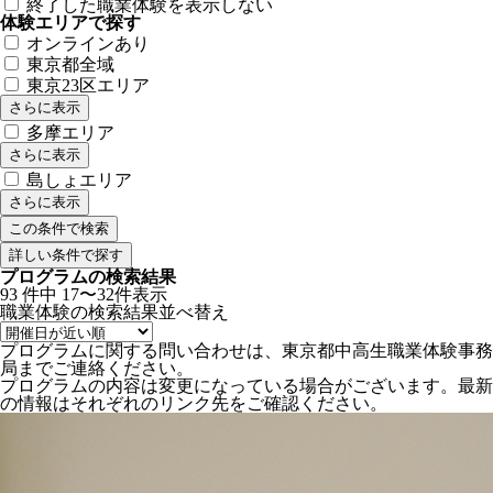
終了した職業体験を表示しない
体験エリアで探す
オンラインあり
東京都全域
東京23区エリア
さらに表示
多摩エリア
さらに表示
島しょエリア
さらに表示
詳しい条件で探す
プログラムの検索結果
93
件中
17〜32件表示
職業体験の検索結果
並べ替え
プログラムに関する問い合わせは、東京都中高生職業体験事務
局までご連絡ください。
プログラムの内容は変更になっている場合がございます。最新
の情報はそれぞれのリンク先をご確認ください。