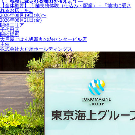
て、地域に愛される理由を考えよう ―
【全体概要】 店舗実務体験（仕込み・配膳）＋「地域に愛さ
れるお店」を...
2026年08月19日(水)〜
2026年08月21日(金)
開催エリア
千代田区
開催場所
大戸屋ごはん処新丸の内センタービル店
主催
株式会社大戸屋ホールディングス