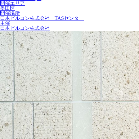
開催エリア
墨田区
開催場所
日本ビルコン株式会社 TASセンター
主催
日本ビルコン株式会社