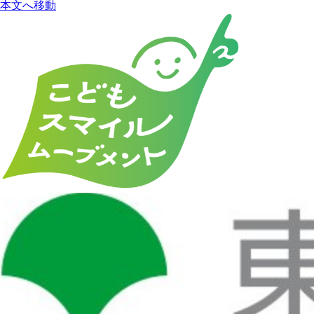
本文へ移動