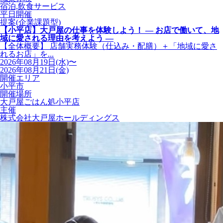
宿泊,飲食サービス
平日開催
提案(企業課題型)
【小平店】大戸屋の仕事を体験しよう！ ― お店で働いて、地
域に愛される理由を考えよう ―
【全体概要】 店舗実務体験（仕込み・配膳）＋「地域に愛さ
れるお店」を...
2026年08月19日(水)〜
2026年08月21日(金)
開催エリア
小平市
開催場所
大戸屋ごはん処小平店
主催
株式会社大戸屋ホールディングス