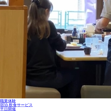
職業体験
宿泊,飲食サービス
平日開催