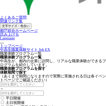
よくあるご質問
関連リンク集
文字サイズ・色合い
都庁総合ホームページ
読み上げる
Language
トップページ
中高生職業体験サイト Job EX
職業体験プログラム一覧
職業体験プログラム一覧
中高生が、都内の企業に訪問し、リアルな職業体験ができるプ
ログラムを紹介しています。
職業体験プログラムを探す
体験期間で探す
（あくまで期間になりますので実際に実施される日は各イベン
トページでご確認ください）
～
平日開催
土日祝開催