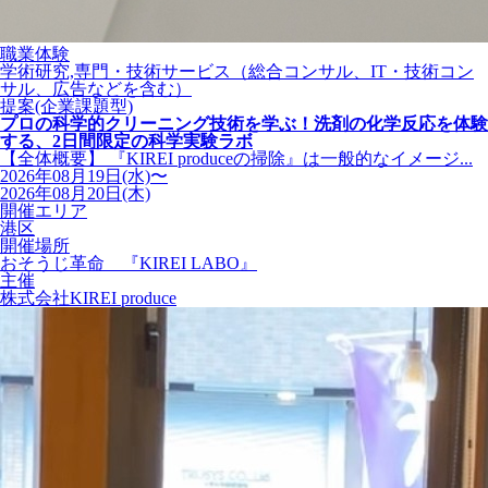
職業体験
学術研究,専門・技術サービス（総合コンサル、IT・技術コン
サル、広告などを含む）
提案(企業課題型)
プロの科学的クリーニング技術を学ぶ！洗剤の化学反応を体験
する、2日間限定の科学実験ラボ
【全体概要】 『KIREI produceの掃除』は一般的なイメージ...
2026年08月19日(水)〜
2026年08月20日(木)
開催エリア
港区
開催場所
おそうじ革命 『KIREI LABO』
主催
株式会社KIREI produce