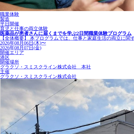
職業体験
製造
平日開催
育児と仕事の両立体験
医薬品が患者さんに届くまでを学ぶ2日間職業体験プログラム
【全体概要】 本プログラムでは、仕事と家庭生活の両立に関する
2026年08月06日(木)〜
2026年08月07日(金)
開催エリア
港区
開催場所
グラクソ・スミスクライン株式会社 本社
主催
グラクソ・スミスクライン株式会社