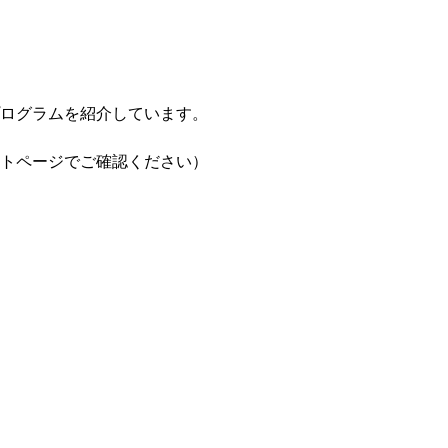
ログラムを紹介しています。
トページでご確認ください）