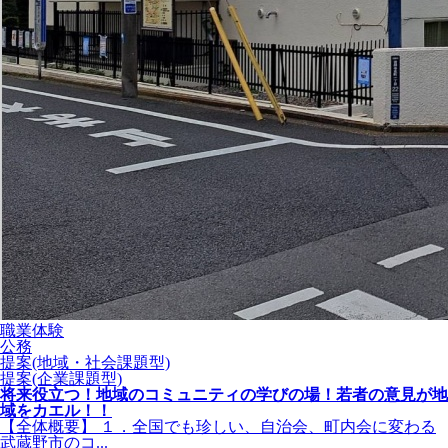
職業体験
公務
提案(地域・社会課題型)
提案(企業課題型)
将来役立つ！地域のコミュニティの学びの場！若者の意見が地
域をカエル！！
【全体概要】 １．全国でも珍しい、自治会、町内会に変わる
武蔵野市のコ...