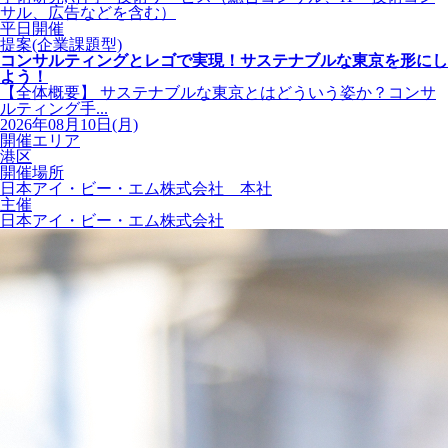
サル、広告などを含む）
平日開催
提案(企業課題型)
コンサルティングとレゴで実現！サステナブルな東京を形にし
よう！
【全体概要】 サステナブルな東京とはどういう姿か？コンサ
ルティング手...
2026年08月10日(月)
開催エリア
港区
開催場所
日本アイ・ビー・エム株式会社 本社
主催
日本アイ・ビー・エム株式会社