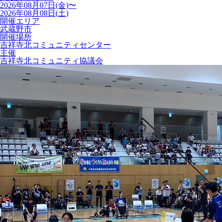
2026年08月07日(金)〜
2026年08月08日(土)
開催エリア
武蔵野市
開催場所
吉祥寺北コミュニティセンター
主催
吉祥寺北コミュニティ協議会