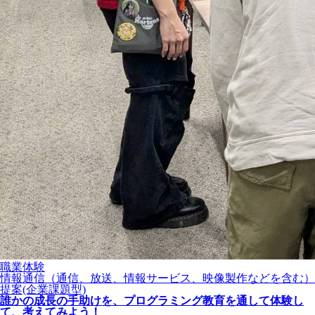
職業体験
情報通信（通信、放送、情報サービス、映像製作などを含む）
提案(企業課題型)
誰かの成長の手助けを、プログラミング教育を通して体験し
て、考えてみよう！