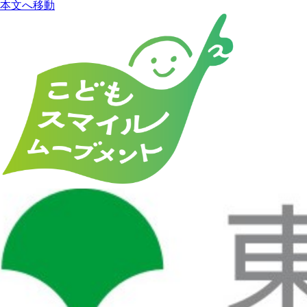
本文へ移動