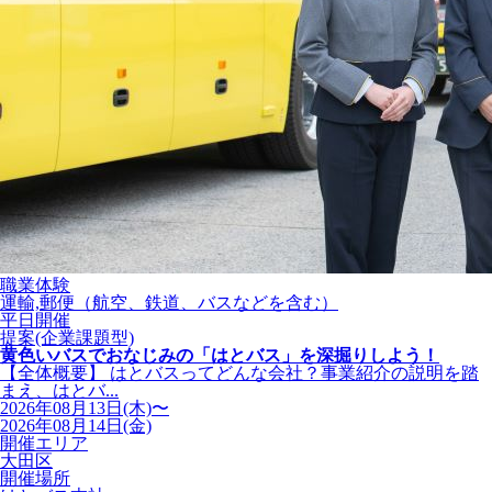
職業体験
運輸,郵便（航空、鉄道、バスなどを含む）
平日開催
提案(企業課題型)
黄色いバスでおなじみの「はとバス」を深掘りしよう！
【全体概要】 はとバスってどんな会社？事業紹介の説明を踏
まえ、はとバ...
2026年08月13日(木)〜
2026年08月14日(金)
開催エリア
大田区
開催場所