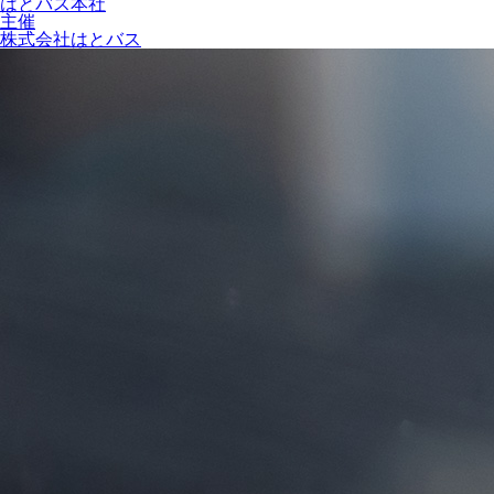
はとバス本社
主催
株式会社はとバス