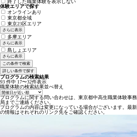
終了した職業体験を表示しない
体験エリアで探す
オンラインあり
東京都全域
東京23区エリア
さらに表示
多摩エリア
さらに表示
島しょエリア
さらに表示
詳しい条件で探す
プログラムの検索結果
93
件中
17〜32件表示
職業体験の検索結果
並べ替え
プログラムに関する問い合わせは、東京都中高生職業体験事務
局までご連絡ください。
プログラムの内容は変更になっている場合がございます。最新
の情報はそれぞれのリンク先をご確認ください。