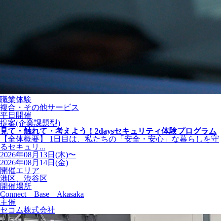
職業体験
複合・その他サービス
平日開催
提案(企業課題型)
見て・触れて・考えよう！2daysセキュリティ体験プログラム
【全体概要】 1日目は、私たちの「安全・安心」な暮らしを守
るセキュリ...
2026年08月13日(木)〜
2026年08月14日(金)
開催エリア
港区、渋谷区
開催場所
Connect Base Akasaka
主催
セコム株式会社