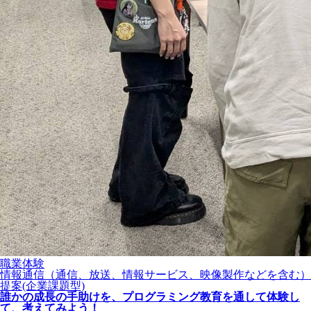
職業体験
情報通信（通信、放送、情報サービス、映像製作などを含む）
提案(企業課題型)
誰かの成長の手助けを、プログラミング教育を通して体験し
て、考えてみよう！