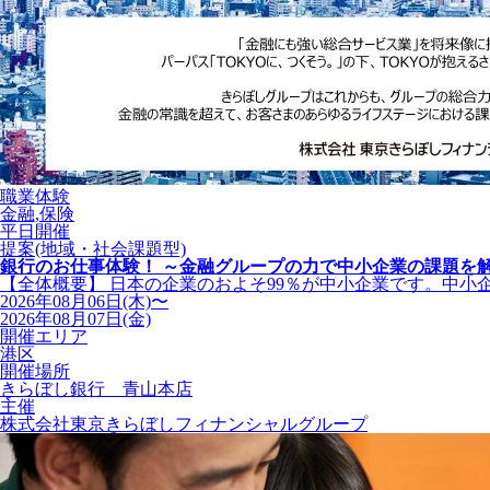
職業体験
金融,保険
平日開催
提案(地域・社会課題型)
銀行のお仕事体験！ ～金融グループの力で中小企業の課題を
【全体概要】 日本の企業のおよそ99％が中小企業です。中小企業
2026年08月06日(木)〜
2026年08月07日(金)
開催エリア
港区
開催場所
きらぼし銀行 青山本店
主催
株式会社東京きらぼしフィナンシャルグループ