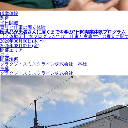
職業体験
製造
平日開催
育児と仕事の両立体験
医薬品が患者さんに届くまでを学ぶ2日間職業体験プログラム
【全体概要】 本プログラムでは、仕事と家庭生活の両立に関する
2026年08月06日(木)〜
2026年08月07日(金)
開催エリア
港区
開催場所
グラクソ・スミスクライン株式会社 本社
主催
グラクソ・スミスクライン株式会社