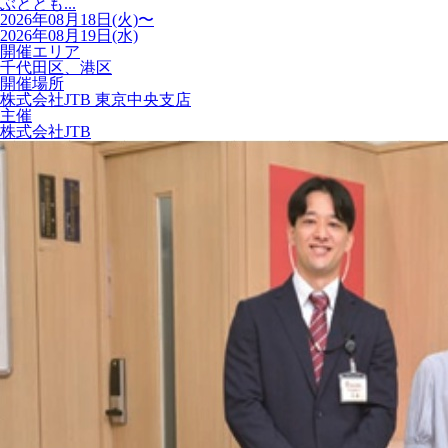
ぶととも...
2026年08月18日(火)〜
2026年08月19日(水)
開催エリア
千代田区、港区
開催場所
株式会社JTB 東京中央支店
主催
株式会社JTB