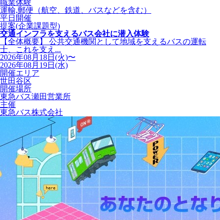
職業体験
運輸,郵便（航空、鉄道、バスなどを含む）
平日開催
提案(企業課題型)
交通インフラを支えるバス会社に潜入体験
【全体概要】 公共交通機関として地域を支えるバスの運転
士、これを支え...
2026年08月18日(火)〜
2026年08月19日(水)
開催エリア
世田谷区
開催場所
東急バス瀬田営業所
主催
東急バス株式会社