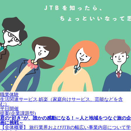
職業体験
生活関連サービス,娯楽（家庭向けサービス、芸能などを含
む）
平日開催
提案(企業課題型)
君の“好き”が、誰かの感動になる！～人と地域をつなぐ旅の企
画に挑戦～
【全体概要】 旅行業界およびJTBの幅広い事業内容について学