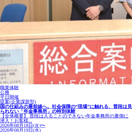
職業体験
公務
平日開催
提案(企業課題型)
国の仕組みの最前線へ。社会保障の“現場”に触れる、普段は見
られない「年金事務所」の特別体験
【全体概要】 普段は入ることのできない年金事務所の裏側に
潜入！お客様...
2026年08月18日(火)〜
2026年08月19日(水)