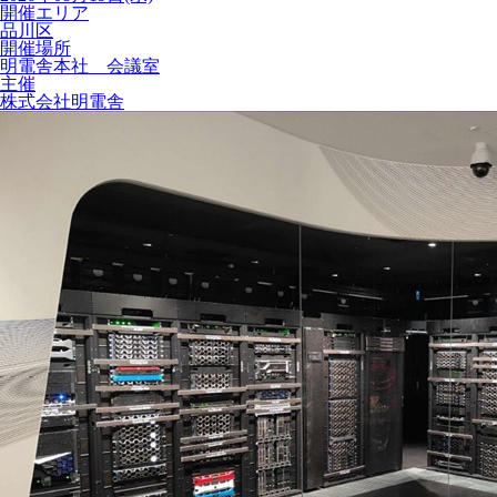
開催エリア
品川区
開催場所
明電舎本社 会議室
主催
株式会社明電舎