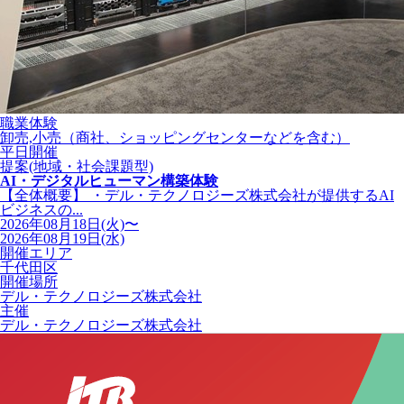
職業体験
卸売,小売（商社、ショッピングセンターなどを含む）
平日開催
提案(地域・社会課題型)
AI・デジタルヒューマン構築体験
【全体概要】 ・デル・テクノロジーズ株式会社が提供するAI
ビジネスの...
2026年08月18日(火)〜
2026年08月19日(水)
開催エリア
千代田区
開催場所
デル・テクノロジーズ株式会社
主催
デル・テクノロジーズ株式会社