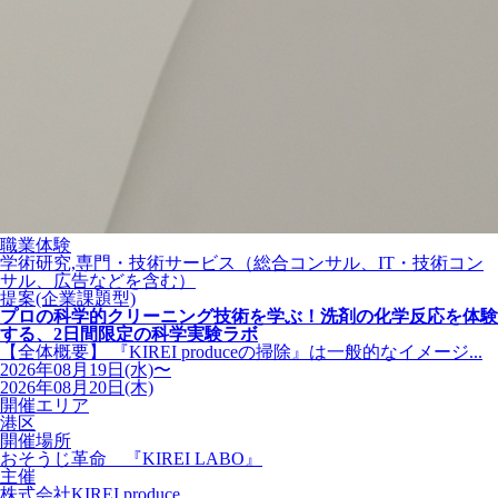
職業体験
学術研究,専門・技術サービス（総合コンサル、IT・技術コン
サル、広告などを含む）
提案(企業課題型)
プロの科学的クリーニング技術を学ぶ！洗剤の化学反応を体験
する、2日間限定の科学実験ラボ
【全体概要】 『KIREI produceの掃除』は一般的なイメージ...
2026年08月19日(水)〜
2026年08月20日(木)
開催エリア
港区
開催場所
おそうじ革命 『KIREI LABO』
主催
株式会社KIREI produce