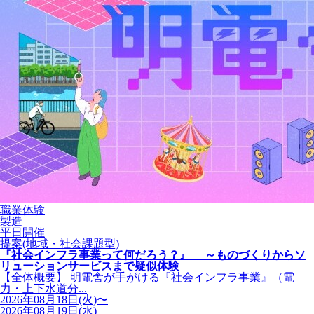
職業体験
製造
平日開催
提案(地域・社会課題型)
『社会インフラ事業って何だろう？』 ～ものづくりからソ
リューションサービスまで疑似体験
【全体概要】 明電舎が手がける『社会インフラ事業』（電
力・上下水道分...
2026年08月18日(火)〜
2026年08月19日(水)