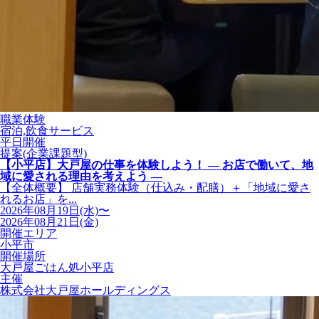
職業体験
宿泊,飲食サービス
平日開催
提案(企業課題型)
【小平店】大戸屋の仕事を体験しよう！ ― お店で働いて、地
域に愛される理由を考えよう ―
【全体概要】 店舗実務体験（仕込み・配膳）＋「地域に愛さ
れるお店」を...
2026年08月19日(水)〜
2026年08月21日(金)
開催エリア
小平市
開催場所
大戸屋ごはん処小平店
主催
株式会社大戸屋ホールディングス