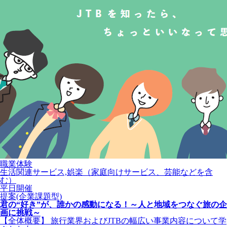
職業体験
生活関連サービス,娯楽（家庭向けサービス、芸能などを含
む）
平日開催
提案(企業課題型)
君の“好き”が、誰かの感動になる！～人と地域をつなぐ旅の企
画に挑戦～
【全体概要】 旅行業界およびJTBの幅広い事業内容について学