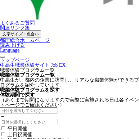
よくあるご質問
関連リンク集
文字サイズ・色合い
都庁総合ホームページ
読み上げる
Language
トップページ
中高生職業体験サイト Job EX
職業体験プログラム一覧
職業体験プログラム一覧
中高生が、都内の企業に訪問し、リアルな職業体験ができるプ
ログラムを紹介しています。
職業体験プログラムを探す
体験期間で探す
（あくまで期間になりますので実際に実施される日は各イベン
トページでご確認ください）
～
平日開催
土日祝開催