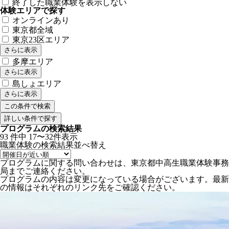
終了した職業体験を表示しない
体験エリアで探す
オンラインあり
東京都全域
東京23区エリア
さらに表示
多摩エリア
さらに表示
島しょエリア
さらに表示
詳しい条件で探す
プログラムの検索結果
93
件中
17〜32件表示
職業体験の検索結果
並べ替え
プログラムに関する問い合わせは、東京都中高生職業体験事務
局までご連絡ください。
プログラムの内容は変更になっている場合がございます。最新
の情報はそれぞれのリンク先をご確認ください。