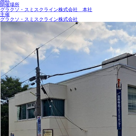
開催場所
グラクソ・スミスクライン株式会社 本社
主催
グラクソ・スミスクライン株式会社