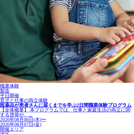
職業体験
製造
平日開催
育児と仕事の両立体験
医薬品が患者さんに届くまでを学ぶ2日間職業体験プログラム
【全体概要】 本プログラムでは、仕事と家庭生活の両立に関
する啓発や、...
2026年08月06日(木)〜
2026年08月07日(金)
開催エリア
港区