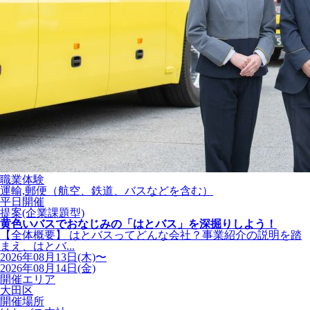
職業体験
運輸,郵便（航空、鉄道、バスなどを含む）
平日開催
提案(企業課題型)
黄色いバスでおなじみの「はとバス」を深掘りしよう！
【全体概要】 はとバスってどんな会社？事業紹介の説明を踏
まえ、はとバ...
2026年08月13日(木)〜
2026年08月14日(金)
開催エリア
大田区
開催場所