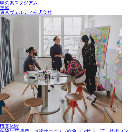
味の素スタジアム
主催
東京ヴェルディ株式会社
職業体験
学術研究,専門・技術サービス（総合コンサル、IT・技術コン