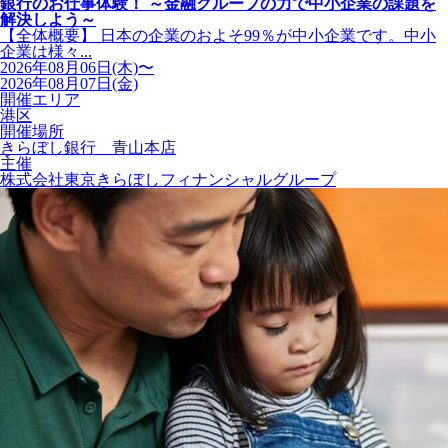
銀行のお仕事体験！ ～金融グループの力で中小企業の課題を
解決しよう～
【全体概要】 日本の企業のおよそ99％が中小企業です。中小
企業は様々...
2026年08月06日(木)〜
2026年08月07日(金)
開催エリア
港区
開催場所
きらぼし銀行 青山本店
主催
株式会社東京きらぼしフィナンシャルグループ