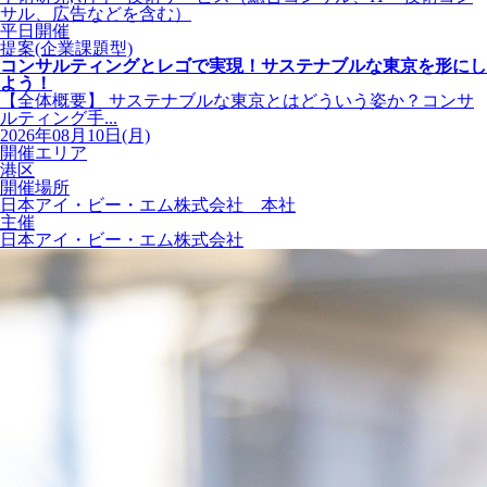
サル、広告などを含む）
平日開催
提案(企業課題型)
コンサルティングとレゴで実現！サステナブルな東京を形にし
よう！
【全体概要】 サステナブルな東京とはどういう姿か？コンサ
ルティング手...
2026年08月10日(月)
開催エリア
港区
開催場所
日本アイ・ビー・エム株式会社 本社
主催
日本アイ・ビー・エム株式会社