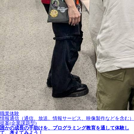
職業体験
情報通信（通信、放送、情報サービス、映像製作などを含む）
提案(企業課題型)
誰かの成長の手助けを、プログラミング教育を通して体験し
て、考えてみよう！