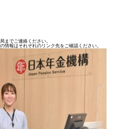
局までご連絡ください。
の情報はそれぞれのリンク先をご確認ください。