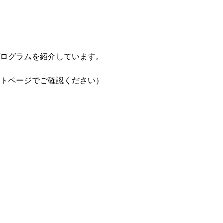
ログラムを紹介しています。
トページでご確認ください）