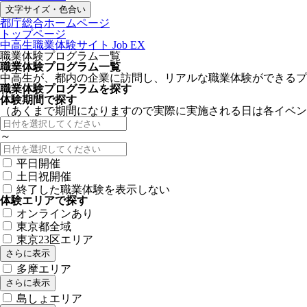
文字サイズ・色合い
都庁総合ホームページ
トップページ
中高生職業体験サイト Job EX
職業体験プログラム一覧
職業体験プログラム一覧
中高生が、都内の企業に訪問し、リアルな職業体験ができるプ
職業体験プログラムを探す
体験期間で探す
（あくまで期間になりますので実際に実施される日は各イベン
～
平日開催
土日祝開催
終了した職業体験を表示しない
体験エリアで探す
オンラインあり
東京都全域
東京23区エリア
さらに表示
多摩エリア
さらに表示
島しょエリア