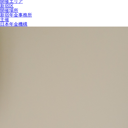
開催エリア
新宿区
開催場所
新宿年金事務所
主催
日本年金機構