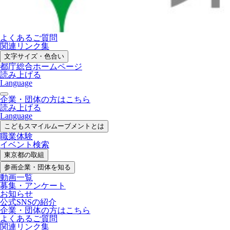
よくあるご質問
関連リンク集
文字サイズ・色合い
都庁総合ホームページ
読み上げる
Language
企業・団体の方はこちら
読み上げる
Language
こどもスマイル
ムーブメントとは
職業体験
イベント検索
東京都の取組
参画企業・
団体を知る
動画一覧
募集・
アンケート
お知らせ
公式SNS
の紹介
企業・団体の方
はこちら
よくあるご質問
関連リンク集