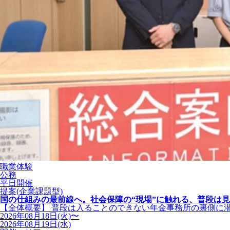
職業体験
公務
平日開催
提案(企業課題型)
国の仕組みの最前線へ。社会保障の“現場”に触れる、普段は
【全体概要】 普段は入ることのできない年金事務所の裏側に潜入
2026年08月18日(火)〜
2026年08月19日(水)