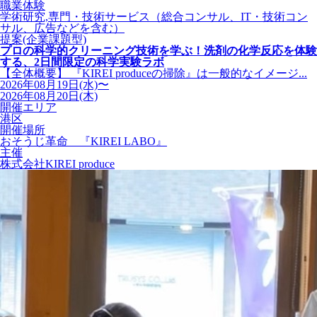
職業体験
学術研究,専門・技術サービス（総合コンサル、IT・技術コン
サル、広告などを含む）
提案(企業課題型)
プロの科学的クリーニング技術を学ぶ！洗剤の化学反応を体験
する、2日間限定の科学実験ラボ
【全体概要】 『KIREI produceの掃除』は一般的なイメージ...
2026年08月19日(水)〜
2026年08月20日(木)
開催エリア
港区
開催場所
おそうじ革命 『KIREI LABO』
主催
株式会社KIREI produce