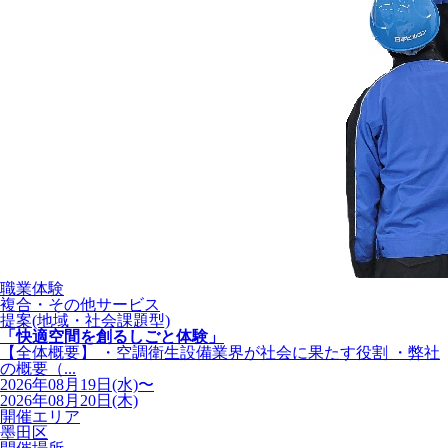
職業体験
複合・その他サービス
提案(地域・社会課題型)
「快適空間を創るしごと体験」
【全体概要】 ・空調衛生設備業界が社会に果たす役割 ・弊社
の概要（...
2026年08月19日(水)〜
2026年08月20日(木)
開催エリア
墨田区