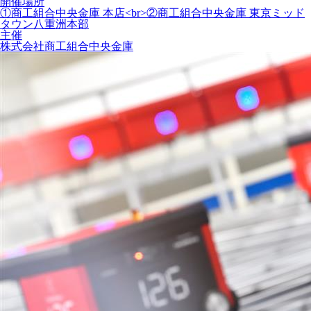
開催場所
①商工組合中央金庫 本店<br>②商工組合中央金庫 東京ミッド
タウン八重洲本部
主催
株式会社商工組合中央金庫