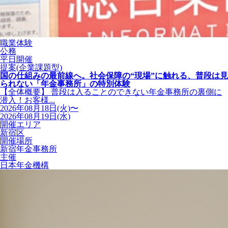
職業体験
公務
平日開催
提案(企業課題型)
国の仕組みの最前線へ。社会保障の“現場”に触れる、普段は見
られない「年金事務所」の特別体験
【全体概要】 普段は入ることのできない年金事務所の裏側に
潜入！お客様...
2026年08月18日(火)〜
2026年08月19日(水)
開催エリア
新宿区
開催場所
新宿年金事務所
主催
日本年金機構