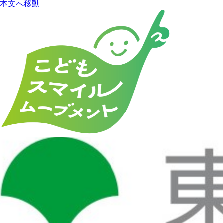
本文へ移動