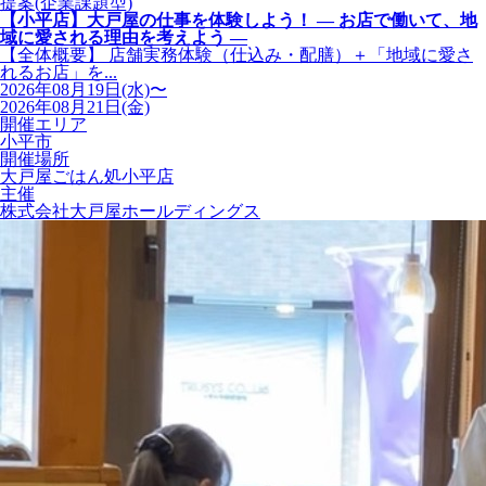
提案(企業課題型)
【小平店】大戸屋の仕事を体験しよう！ ― お店で働いて、地
域に愛される理由を考えよう ―
【全体概要】 店舗実務体験（仕込み・配膳）＋「地域に愛さ
れるお店」を...
2026年08月19日(水)〜
2026年08月21日(金)
開催エリア
小平市
開催場所
大戸屋ごはん処小平店
主催
株式会社大戸屋ホールディングス