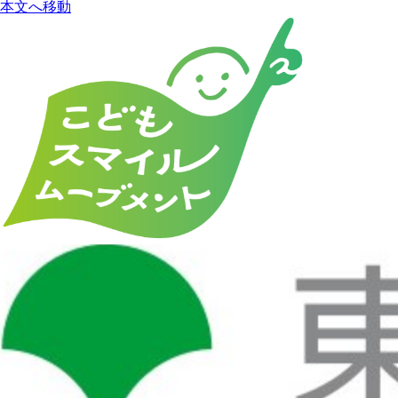
本文へ移動