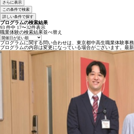
さらに表示
詳しい条件で探す
プログラムの検索結果
93
件中
17〜32件表示
職業体験の検索結果
並べ替え
プログラムに関する問い合わせは、東京都中高生職業体験事務
プログラムの内容は変更になっている場合がございます。最新