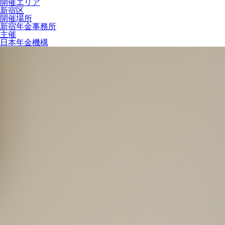
開催エリア
新宿区
開催場所
新宿年金事務所
主催
日本年金機構