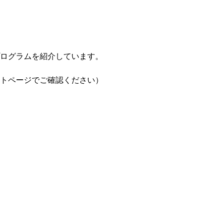
ログラムを紹介しています。
トページでご確認ください）