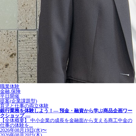
職業体験
金融,保険
平日開催
提案(企業課題型)
育児と仕事の両立体験
銀行業務を体験しよう！― 預金・融資から学ぶ商品企画ワー
クショップ ―
【全体概要】 中小企業の成長を金融面から支える商工中金の
仕事の体験を...
2026年08月19日(水)〜
2026年08月20日(木)