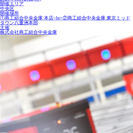
開催エリア
中央区
開催場所
①商工組合中央金庫 本店<br>②商工組合中央金庫 東京ミッド
タウン八重洲本部
主催
株式会社商工組合中央金庫