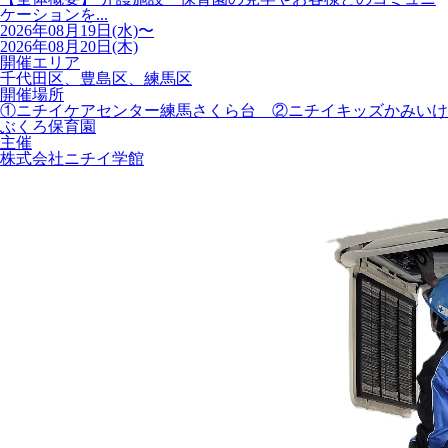
ケーションを...
2026年08月19日(水)〜
2026年08月20日(木)
開催エリア
千代田区、豊島区、練馬区
開催場所
①ニチイケアセンター練馬さくら台 ②ニチイキッズかみいけ
ぶくろ保育園
主催
株式会社ニチイ学館