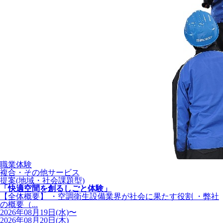
職業体験
複合・その他サービス
提案(地域・社会課題型)
「快適空間を創るしごと体験」
【全体概要】 ・空調衛生設備業界が社会に果たす役割 ・弊社
の概要（...
2026年08月19日(水)〜
2026年08月20日(木)