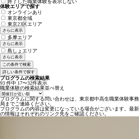
終了した職業体験を表示しない
体験エリアで探す
オンラインあり
東京都全域
東京23区エリア
さらに表示
多摩エリア
さらに表示
島しょエリア
さらに表示
詳しい条件で探す
プログラムの検索結果
93
件中
17〜32件表示
職業体験の検索結果
並べ替え
プログラムに関する問い合わせは、東京都中高生職業体験事務
局までご連絡ください。
プログラムの内容は変更になっている場合がございます。最新
の情報はそれぞれのリンク先をご確認ください。