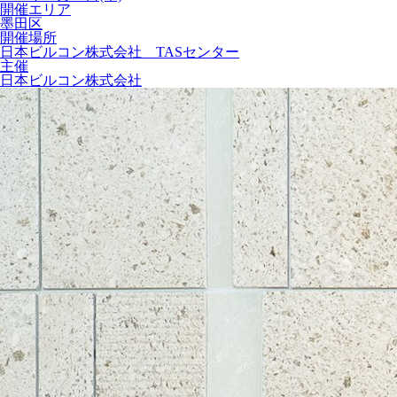
開催エリア
墨田区
開催場所
日本ビルコン株式会社 TASセンター
主催
日本ビルコン株式会社