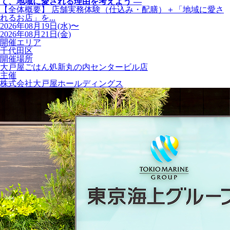
て、地域に愛される理由を考えよう ―
【全体概要】 店舗実務体験（仕込み・配膳）＋「地域に愛さ
れるお店」を...
2026年08月19日(水)〜
2026年08月21日(金)
開催エリア
千代田区
開催場所
大戸屋ごはん処新丸の内センタービル店
主催
株式会社大戸屋ホールディングス