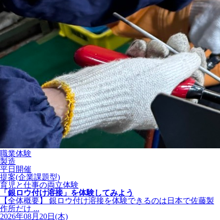
職業体験
製造
平日開催
提案(企業課題型)
育児と仕事の両立体験
「銀ロウ付け溶接」を体験してみよう
【全体概要】 銀ロウ付け溶接を体験できるのは日本で佐藤製
作所だけ ...
2026年08月20日(木)