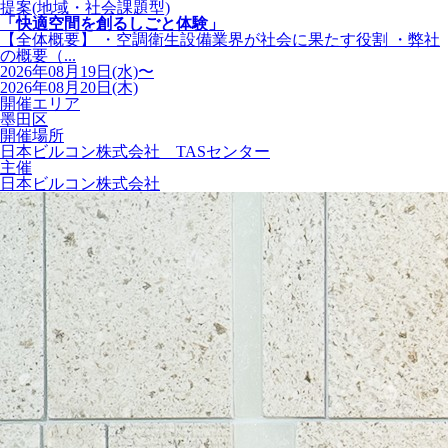
提案(地域・社会課題型)
「快適空間を創るしごと体験」
【全体概要】 ・空調衛生設備業界が社会に果たす役割 ・弊社
の概要（...
2026年08月19日(水)〜
2026年08月20日(木)
開催エリア
墨田区
開催場所
日本ビルコン株式会社 TASセンター
主催
日本ビルコン株式会社