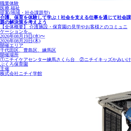
職業体験
医療,福祉
提案(地域・社会課題型)
介護、保育を体験して学ぶ！社会を支える仕事を通じて社会課
題の解決策を考えよう
【全体概要】 介護施設・保育園の見学やお客様とのコミュニ
ケーションを...
2026年08月19日(水)〜
2026年08月20日(木)
開催エリア
千代田区、豊島区、練馬区
開催場所
①ニチイケアセンター練馬さくら台 ②ニチイキッズかみいけ
ぶくろ保育園
主催
株式会社ニチイ学館