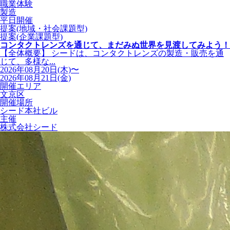
職業体験
製造
平日開催
提案(地域・社会課題型)
提案(企業課題型)
コンタクトレンズを通じて、まだみぬ世界を見渡してみよう！
【全体概要】 シードは、コンタクトレンズの製造・販売を通
じて、多様な...
2026年08月20日(木)〜
2026年08月21日(金)
開催エリア
文京区
開催場所
シード本社ビル
主催
株式会社シード