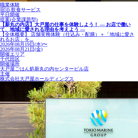
職業体験
宿泊,飲食サービス
平日開催
提案(企業課題型)
【新丸の内店】大戸屋の仕事を体験しよう！ ― お店で働い
て、地域に愛される理由を考えよう ―
【全体概要】 店舗実務体験（仕込み・配膳）＋「地域に愛さ
れるお店」を...
2026年08月19日(水)〜
2026年08月21日(金)
開催エリア
千代田区
開催場所
大戸屋ごはん処新丸の内センタービル店
主催
株式会社大戸屋ホールディングス