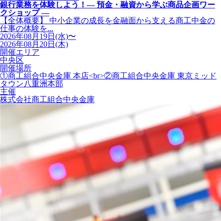
銀行業務を体験しよう！― 預金・融資から学ぶ商品企画ワー
クショップ ―
【全体概要】 中小企業の成長を金融面から支える商工中金の
仕事の体験を...
2026年08月19日(水)〜
2026年08月20日(木)
開催エリア
中央区
開催場所
①商工組合中央金庫 本店<br>②商工組合中央金庫 東京ミッド
タウン八重洲本部
主催
株式会社商工組合中央金庫