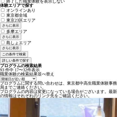
終了した職業体験を表示しない
体験エリアで探す
オンラインあり
東京都全域
東京23区エリア
さらに表示
多摩エリア
さらに表示
島しょエリア
さらに表示
詳しい条件で探す
プログラムの検索結果
93
件中
17〜32件表示
職業体験の検索結果
並べ替え
プログラムに関する問い合わせは、東京都中高生職業体験事務
局までご連絡ください。
プログラムの内容は変更になっている場合がございます。最新
の情報はそれぞれのリンク先をご確認ください。