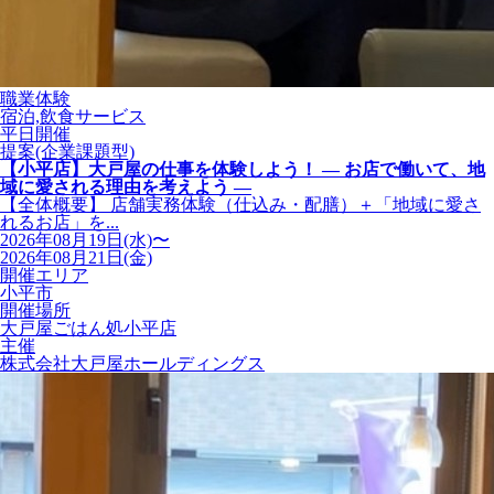
職業体験
宿泊,飲食サービス
平日開催
提案(企業課題型)
【小平店】大戸屋の仕事を体験しよう！ ― お店で働いて、地
域に愛される理由を考えよう ―
【全体概要】 店舗実務体験（仕込み・配膳）＋「地域に愛さ
れるお店」を...
2026年08月19日(水)〜
2026年08月21日(金)
開催エリア
小平市
開催場所
大戸屋ごはん処小平店
主催
株式会社大戸屋ホールディングス