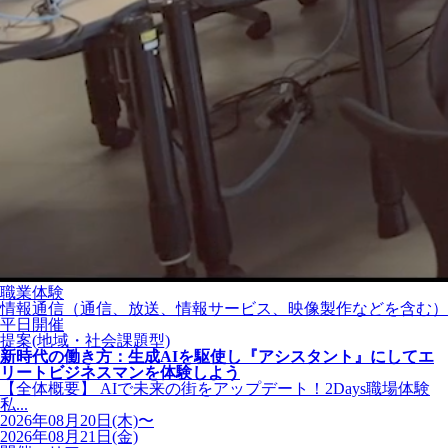
職業体験
情報通信（通信、放送、情報サービス、映像製作などを含む）
平日開催
提案(地域・社会課題型)
新時代の働き方：生成AIを駆使し『アシスタント』にしてエ
リートビジネスマンを体験しよう
【全体概要】 AIで未来の街をアップデート！2Days職場体験
私...
2026年08月20日(木)〜
2026年08月21日(金)