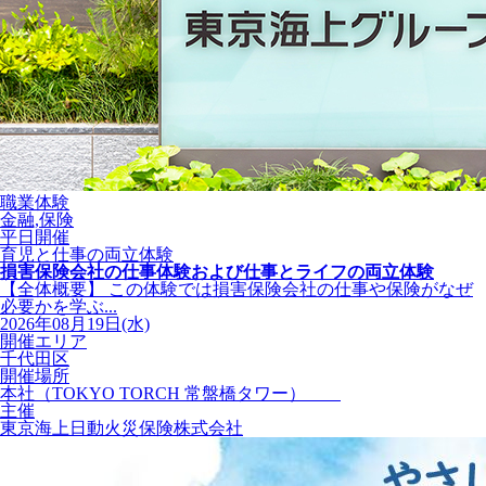
職業体験
金融,保険
平日開催
育児と仕事の両立体験
損害保険会社の仕事体験および仕事とライフの両立体験
【全体概要】 この体験では損害保険会社の仕事や保険がなぜ
必要かを学ぶ...
2026年08月19日(水)
開催エリア
千代田区
開催場所
本社（TOKYO TORCH 常盤橋タワー）
主催
東京海上日動火災保険株式会社