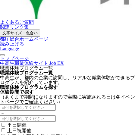
よくあるご質問
関連リンク集
文字サイズ・色合い
都庁総合ホームページ
読み上げる
Language
トップページ
中高生職業体験サイト Job EX
職業体験プログラム一覧
職業体験プログラム一覧
中高生が、都内の企業に訪問し、リアルな職業体験ができるプ
ログラムを紹介しています。
職業体験プログラムを探す
体験期間で探す
（あくまで期間になりますので実際に実施される日は各イベン
トページでご確認ください）
～
平日開催
土日祝開催