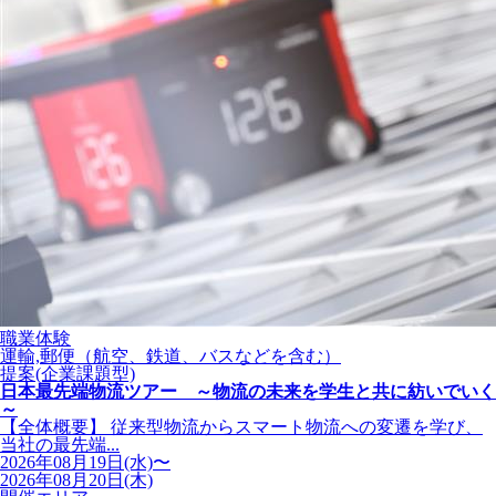
職業体験
運輸,郵便（航空、鉄道、バスなどを含む）
提案(企業課題型)
日本最先端物流ツアー ～物流の未来を学生と共に紡いでいく
～
【全体概要】 従来型物流からスマート物流への変遷を学び、
当社の最先端...
2026年08月19日(水)〜
2026年08月20日(木)