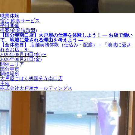
職業体験
宿泊,飲食サービス
平日開催
提案(企業課題型)
【国分寺南口店】大戸屋の仕事を体験しよう！ ― お店で働い
て、地域に愛される理由を考えよう ―
【全体概要】 店舗実務体験（仕込み・配膳）＋「地域に愛さ
れるお店」を...
2026年08月19日(水)〜
2026年08月21日(金)
開催エリア
国分寺市
開催場所
大戸屋ごはん処国分寺南口店
主催
株式会社大戸屋ホールディングス