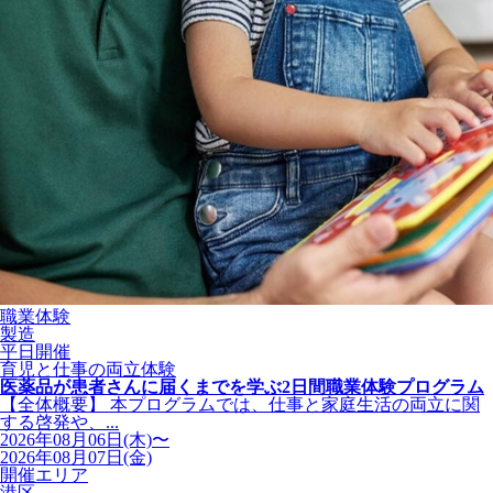
職業体験
製造
平日開催
育児と仕事の両立体験
医薬品が患者さんに届くまでを学ぶ2日間職業体験プログラム
【全体概要】 本プログラムでは、仕事と家庭生活の両立に関
する啓発や、...
2026年08月06日(木)〜
2026年08月07日(金)
開催エリア
港区