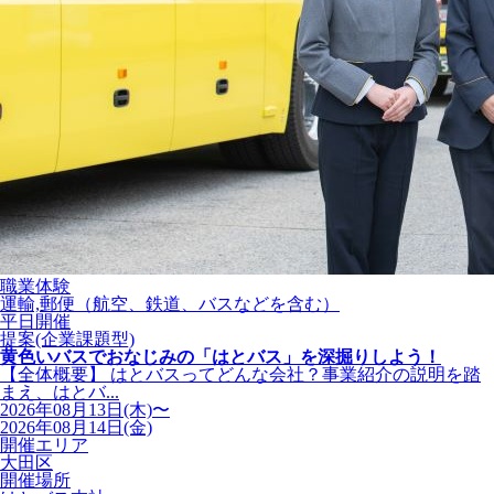
職業体験
運輸,郵便（航空、鉄道、バスなどを含む）
平日開催
提案(企業課題型)
黄色いバスでおなじみの「はとバス」を深掘りしよう！
【全体概要】 はとバスってどんな会社？事業紹介の説明を踏
まえ、はとバ...
2026年08月13日(木)〜
2026年08月14日(金)
開催エリア
大田区
開催場所