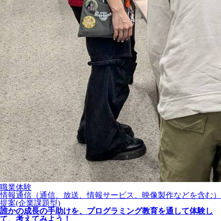
職業体験
情報通信（通信、放送、情報サービス、映像製作などを含む）
提案(企業課題型)
誰かの成長の手助けを、プログラミング教育を通して体験し
て、考えてみよう！