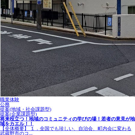
職業体験
公務
提案(地域・社会課題型)
提案(企業課題型)
将来役立つ！地域のコミュニティの学びの場！若者の意見が地
域をカエル！！
【全体概要】 １．全国でも珍しい、自治会、町内会に変わる
武蔵野市のコ...