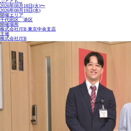
ぶととも...
2026年08月18日(火)〜
2026年08月19日(水)
開催エリア
千代田区、港区
開催場所
株式会社JTB 東京中央支店
主催
株式会社JTB