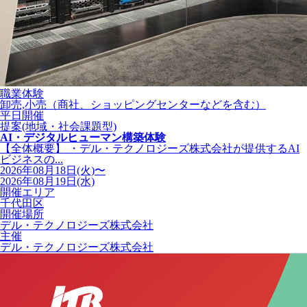
職業体験
卸売,小売（商社、ショッピングセンターなどを含む）
平日開催
提案(地域・社会課題型)
AI・デジタルヒューマン構築体験
【全体概要】 ・デル・テクノロジーズ株式会社が提供するAI
ビジネスの...
2026年08月18日(火)〜
2026年08月19日(水)
開催エリア
千代田区
開催場所
デル・テクノロジーズ株式会社
主催
デル・テクノロジーズ株式会社