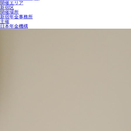
開催エリア
新宿区
開催場所
新宿年金事務所
主催
日本年金機構