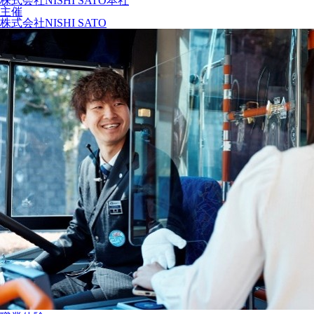
株式会社NISHI SATO本社
主催
株式会社NISHI SATO