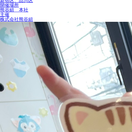
新宿区、品川区
開催場所
熊谷組 本社
主催
株式会社熊谷組