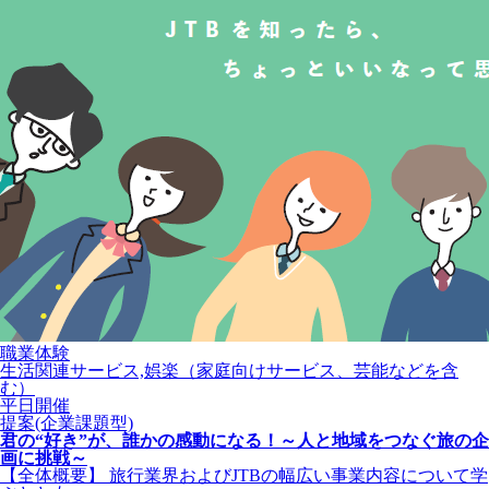
職業体験
生活関連サービス,娯楽（家庭向けサービス、芸能などを含
む）
平日開催
提案(企業課題型)
君の“好き”が、誰かの感動になる！～人と地域をつなぐ旅の企
画に挑戦～
【全体概要】 旅行業界およびJTBの幅広い事業内容について学