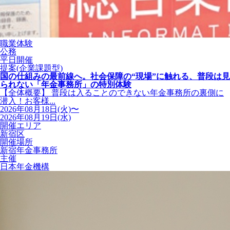
職業体験
公務
平日開催
提案(企業課題型)
国の仕組みの最前線へ。社会保障の“現場”に触れる、普段は見
られない「年金事務所」の特別体験
【全体概要】 普段は入ることのできない年金事務所の裏側に
潜入！お客様...
2026年08月18日(火)〜
2026年08月19日(水)
開催エリア
新宿区
開催場所
新宿年金事務所
主催
日本年金機構