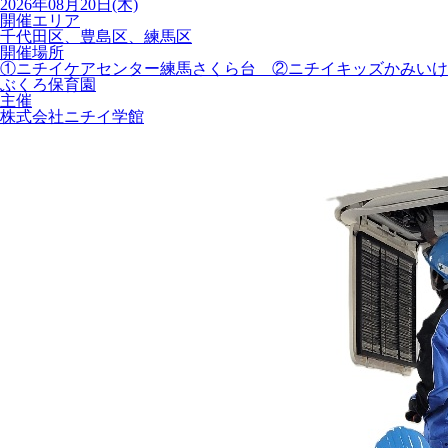
2026年08月20日(木)
開催エリア
千代田区、豊島区、練馬区
開催場所
①ニチイケアセンター練馬さくら台 ②ニチイキッズかみいけ
ぶくろ保育園
主催
株式会社ニチイ学館