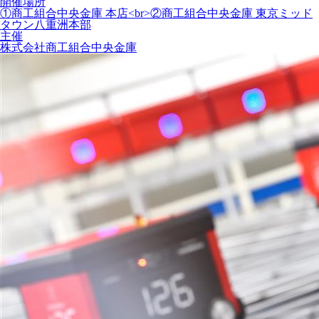
開催場所
①商工組合中央金庫 本店<br>②商工組合中央金庫 東京ミッド
タウン八重洲本部
主催
株式会社商工組合中央金庫