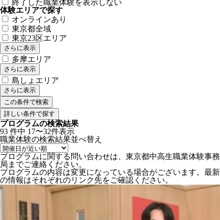
終了した職業体験を表示しない
体験エリアで探す
オンラインあり
東京都全域
東京23区エリア
さらに表示
多摩エリア
さらに表示
島しょエリア
さらに表示
詳しい条件で探す
プログラムの検索結果
93
件中
17〜32件表示
職業体験の検索結果
並べ替え
プログラムに関する問い合わせは、東京都中高生職業体験事務
局までご連絡ください。
プログラムの内容は変更になっている場合がございます。最新
の情報はそれぞれのリンク先をご確認ください。