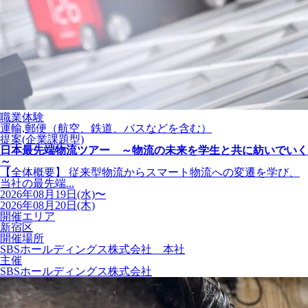
職業体験
運輸,郵便（航空、鉄道、バスなどを含む）
提案(企業課題型)
日本最先端物流ツアー ～物流の未来を学生と共に紡いでいく
～
【全体概要】 従来型物流からスマート物流への変遷を学び、
当社の最先端...
2026年08月19日(水)〜
2026年08月20日(木)
開催エリア
新宿区
開催場所
SBSホールディングス株式会社 本社
主催
SBSホールディングス株式会社