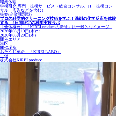
職業体験
学術研究,専門・技術サービス（総合コンサル、IT・技術コン
サル、広告などを含む）
提案(企業課題型)
プロの科学的クリーニング技術を学ぶ！洗剤の化学反応を体験
する、2日間限定の科学実験ラボ
【全体概要】 『KIREI produceの掃除』は一般的なイメージ...
2026年08月19日(水)〜
2026年08月20日(木)
開催エリア
港区
開催場所
おそうじ革命 『KIREI LABO』
主催
株式会社KIREI produce