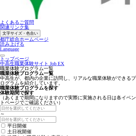
よくあるご質問
関連リンク集
文字サイズ・色合い
都庁総合ホームページ
読み上げる
Language
トップページ
中高生職業体験サイト Job EX
職業体験プログラム一覧
職業体験プログラム一覧
中高生が、都内の企業に訪問し、リアルな職業体験ができるプ
ログラムを紹介しています。
職業体験プログラムを探す
体験期間で探す
（あくまで期間になりますので実際に実施される日は各イベン
トページでご確認ください）
～
平日開催
土日祝開催