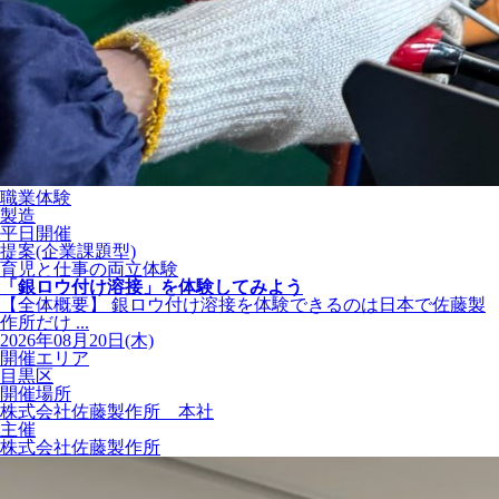
職業体験
製造
平日開催
提案(企業課題型)
育児と仕事の両立体験
「銀ロウ付け溶接」を体験してみよう
【全体概要】 銀ロウ付け溶接を体験できるのは日本で佐藤製
作所だけ ...
2026年08月20日(木)
開催エリア
目黒区
開催場所
株式会社佐藤製作所 本社
主催
株式会社佐藤製作所