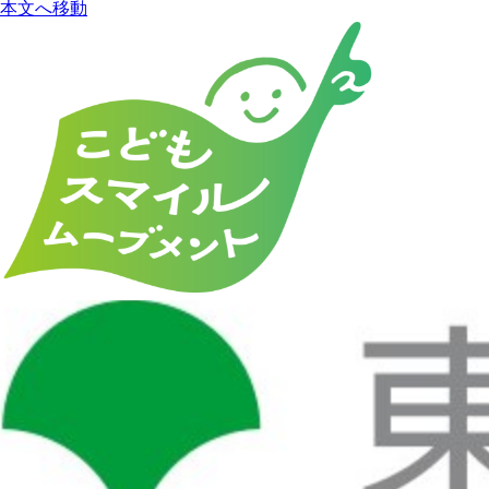
本文へ移動