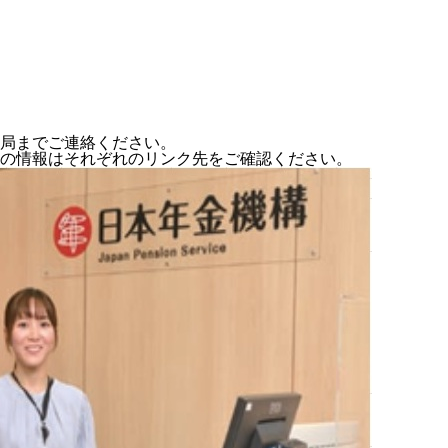
局までご連絡ください。
の情報はそれぞれのリンク先をご確認ください。