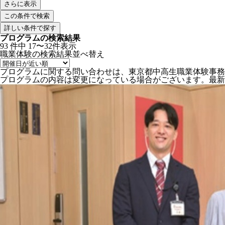
さらに表示
詳しい条件で探す
プログラムの検索結果
93
件中
17〜32件表示
職業体験の検索結果
並べ替え
プログラムに関する問い合わせは、東京都中高生職業体験事務
プログラムの内容は変更になっている場合がございます。最新