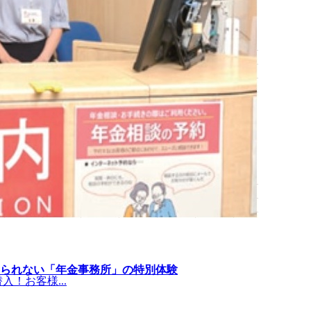
見られない「年金事務所」の特別体験
！お客様...