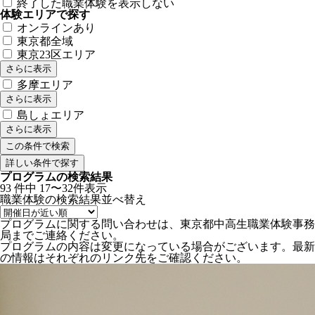
終了した職業体験を表示しない
体験エリアで探す
オンラインあり
東京都全域
東京23区エリア
さらに表示
多摩エリア
さらに表示
島しょエリア
さらに表示
詳しい条件で探す
プログラムの検索結果
93
件中
17〜32件表示
職業体験の検索結果
並べ替え
プログラムに関する問い合わせは、東京都中高生職業体験事務
局までご連絡ください。
プログラムの内容は変更になっている場合がございます。最新
の情報はそれぞれのリンク先をご確認ください。