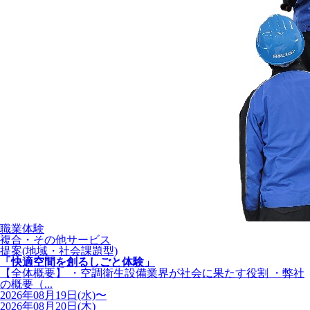
職業体験
複合・その他サービス
提案(地域・社会課題型)
「快適空間を創るしごと体験」
【全体概要】 ・空調衛生設備業界が社会に果たす役割 ・弊社
の概要（...
2026年08月19日(水)〜
2026年08月20日(木)