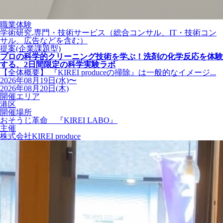
職業体験
学術研究,専門・技術サービス（総合コンサル、IT・技術コン
サル、広告などを含む）
提案(企業課題型)
プロの科学的クリーニング技術を学ぶ！洗剤の化学反応を体験
する、2日間限定の科学実験ラボ
【全体概要】 『KIREI produceの掃除』は一般的なイメージ...
2026年08月19日(水)〜
2026年08月20日(木)
開催エリア
港区
開催場所
おそうじ革命 『KIREI LABO』
主催
株式会社KIREI produce