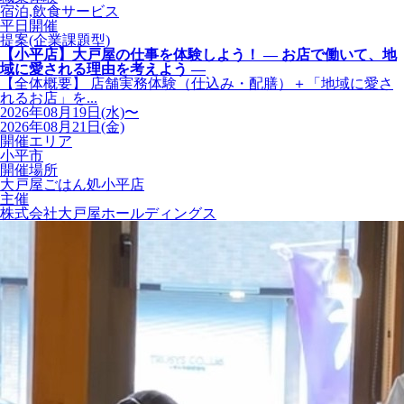
宿泊,飲食サービス
平日開催
提案(企業課題型)
【小平店】大戸屋の仕事を体験しよう！ ― お店で働いて、地
域に愛される理由を考えよう ―
【全体概要】 店舗実務体験（仕込み・配膳）＋「地域に愛さ
れるお店」を...
2026年08月19日(水)〜
2026年08月21日(金)
開催エリア
小平市
開催場所
大戸屋ごはん処小平店
主催
株式会社大戸屋ホールディングス