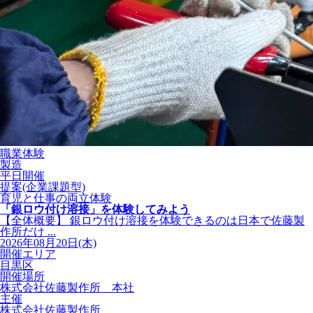
職業体験
製造
平日開催
提案(企業課題型)
育児と仕事の両立体験
「銀ロウ付け溶接」を体験してみよう
【全体概要】 銀ロウ付け溶接を体験できるのは日本で佐藤製
作所だけ ...
2026年08月20日(木)
開催エリア
目黒区
開催場所
株式会社佐藤製作所 本社
主催
株式会社佐藤製作所