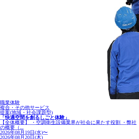
職業体験
複合・その他サービス
提案(地域・社会課題型)
「快適空間を創るしごと体験」
【全体概要】 ・空調衛生設備業界が社会に果たす役割 ・弊社
の概要（...
2026年08月19日(水)〜
2026年08月20日(木)