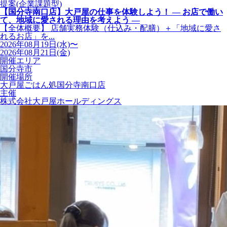
提案(企業課題型)
【国分寺南口店】大戸屋の仕事を体験しよう！ ― お店で働い
て、地域に愛される理由を考えよう ―
【全体概要】 店舗実務体験（仕込み・配膳）＋「地域に愛さ
れるお店」を...
2026年08月19日(水)〜
2026年08月21日(金)
開催エリア
国分寺市
開催場所
大戸屋ごはん処国分寺南口店
主催
株式会社大戸屋ホールディングス