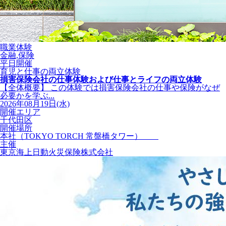
職業体験
金融,保険
平日開催
育児と仕事の両立体験
損害保険会社の仕事体験および仕事とライフの両立体験
【全体概要】 この体験では損害保険会社の仕事や保険がなぜ
必要かを学ぶ...
2026年08月19日(水)
開催エリア
千代田区
開催場所
本社（TOKYO TORCH 常盤橋タワー）
主催
東京海上日動火災保険株式会社