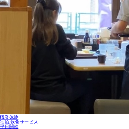
職業体験
宿泊,飲食サービス
平日開催