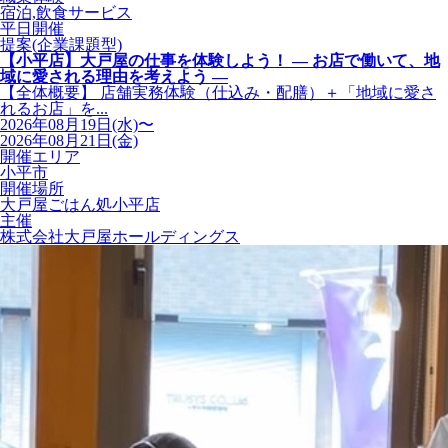
宿泊,飲食サービス
平日開催
提案(企業課題型)
【小平店】大戸屋の仕事を体験しよう！ ― お店で働いて、地
域に愛される理由を考えよう ―
【全体概要】 店舗実務体験（仕込み・配膳）＋「地域に愛さ
れるお店」を...
2026年08月19日(水)〜
2026年08月21日(金)
開催エリア
小平市
開催場所
大戸屋ごはん処小平店
主催
株式会社大戸屋ホールディングス