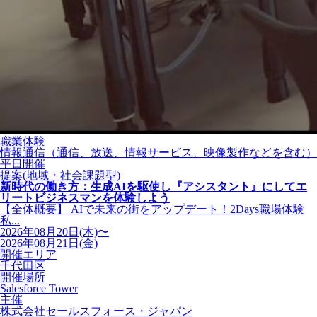
職業体験
情報通信（通信、放送、情報サービス、映像製作などを含む）
平日開催
提案(地域・社会課題型)
新時代の働き方：生成AIを駆使し『アシスタント』にしてエ
リートビジネスマンを体験しよう
【全体概要】 AIで未来の街をアップデート！2Days職場体験
私...
2026年08月20日(木)〜
2026年08月21日(金)
開催エリア
千代田区
開催場所
Salesforce Tower
主催
株式会社セールスフォース・ジャパン