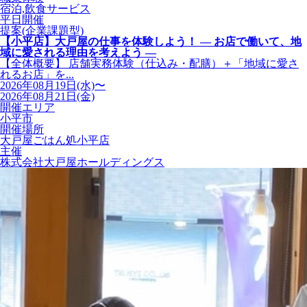
宿泊,飲食サービス
平日開催
提案(企業課題型)
【小平店】大戸屋の仕事を体験しよう！ ― お店で働いて、地
域に愛される理由を考えよう ―
【全体概要】 店舗実務体験（仕込み・配膳）＋「地域に愛さ
れるお店」を...
2026年08月19日(水)〜
2026年08月21日(金)
開催エリア
小平市
開催場所
大戸屋ごはん処小平店
主催
株式会社大戸屋ホールディングス