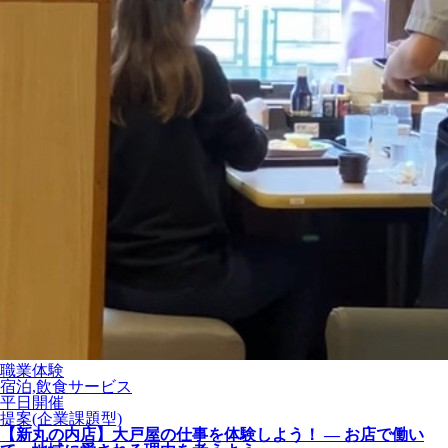
職業体験
宿泊,飲食サービス
平日開催
提案(企業課題型)
【新丸の内店】大戸屋の仕事を体験しよう！ ― お店で働い