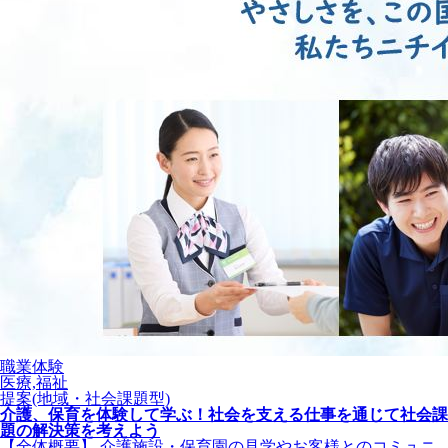
職業体験
医療,福祉
提案(地域・社会課題型)
介護、保育を体験して学ぶ！社会を支える仕事を通じて社会課
題の解決策を考えよう
【全体概要】 介護施設・保育園の見学やお客様とのコミュニ