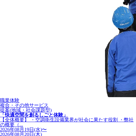
職業体験
複合・その他サービス
提案(地域・社会課題型)
「快適空間を創るしごと体験」
【全体概要】 ・空調衛生設備業界が社会に果たす役割 ・弊社
の概要（...
2026年08月19日(水)〜
2026年08月20日(木)