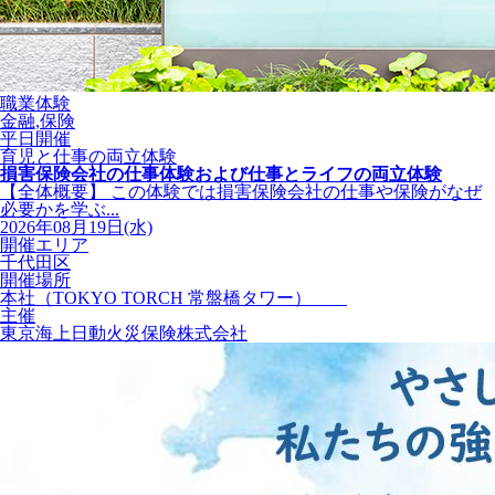
職業体験
金融,保険
平日開催
育児と仕事の両立体験
損害保険会社の仕事体験および仕事とライフの両立体験
【全体概要】 この体験では損害保険会社の仕事や保険がなぜ
必要かを学ぶ...
2026年08月19日(水)
開催エリア
千代田区
開催場所
本社（TOKYO TORCH 常盤橋タワー）
主催
東京海上日動火災保険株式会社