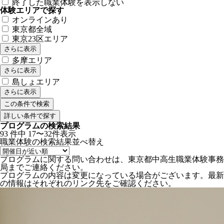
終了した職業体験を表示しない
体験エリアで探す
オンラインあり
東京都全域
東京23区エリア
さらに表示
多摩エリア
さらに表示
島しょエリア
さらに表示
詳しい条件で探す
プログラムの検索結果
93
件中
17〜32件表示
職業体験の検索結果
並べ替え
プログラムに関する問い合わせは、東京都中高生職業体験事務
局までご連絡ください。
プログラムの内容は変更になっている場合がございます。最新
の情報はそれぞれのリンク先をご確認ください。