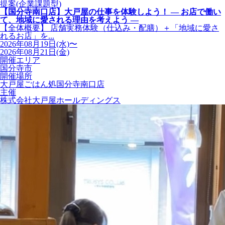
提案(企業課題型)
【国分寺南口店】大戸屋の仕事を体験しよう！ ― お店で働い
て、地域に愛される理由を考えよう ―
【全体概要】 店舗実務体験（仕込み・配膳）＋「地域に愛さ
れるお店」を...
2026年08月19日(水)〜
2026年08月21日(金)
開催エリア
国分寺市
開催場所
大戸屋ごはん処国分寺南口店
主催
株式会社大戸屋ホールディングス