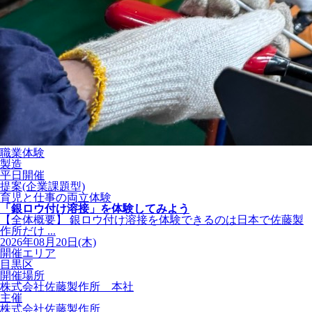
職業体験
製造
平日開催
提案(企業課題型)
育児と仕事の両立体験
「銀ロウ付け溶接」を体験してみよう
【全体概要】 銀ロウ付け溶接を体験できるのは日本で佐藤製
作所だけ ...
2026年08月20日(木)
開催エリア
目黒区
開催場所
株式会社佐藤製作所 本社
主催
株式会社佐藤製作所