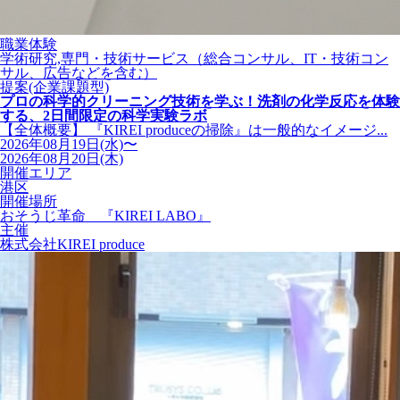
職業体験
学術研究,専門・技術サービス（総合コンサル、IT・技術コン
サル、広告などを含む）
提案(企業課題型)
プロの科学的クリーニング技術を学ぶ！洗剤の化学反応を体験
する、2日間限定の科学実験ラボ
【全体概要】 『KIREI produceの掃除』は一般的なイメージ...
2026年08月19日(水)〜
2026年08月20日(木)
開催エリア
港区
開催場所
おそうじ革命 『KIREI LABO』
主催
株式会社KIREI produce