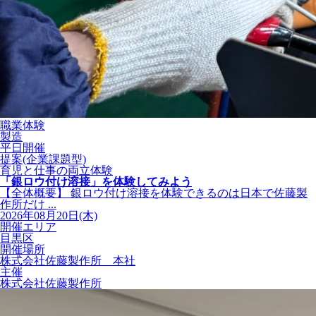
職業体験
製造
平日開催
提案(企業課題型)
育児と仕事の両立体験
「銀ロウ付け溶接」を体験してみよう
【全体概要】 銀ロウ付け溶接を体験できるのは日本で佐藤製
作所だけ ...
2026年08月20日(木)
開催エリア
目黒区
開催場所
株式会社佐藤製作所 本社
主催
株式会社佐藤製作所