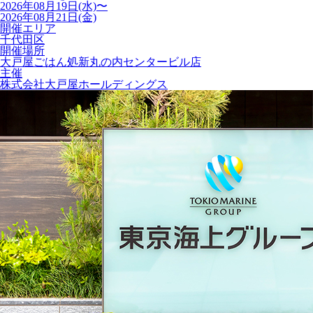
2026年08月19日(水)〜
2026年08月21日(金)
開催エリア
千代田区
開催場所
大戸屋ごはん処新丸の内センタービル店
主催
株式会社大戸屋ホールディングス