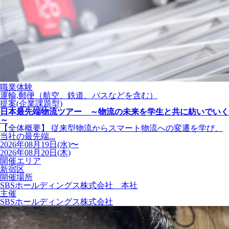
職業体験
運輸,郵便（航空、鉄道、バスなどを含む）
提案(企業課題型)
日本最先端物流ツアー ～物流の未来を学生と共に紡いでいく
～
【全体概要】 従来型物流からスマート物流への変遷を学び、
当社の最先端...
2026年08月19日(水)〜
2026年08月20日(木)
開催エリア
新宿区
開催場所
SBSホールディングス株式会社 本社
主催
SBSホールディングス株式会社