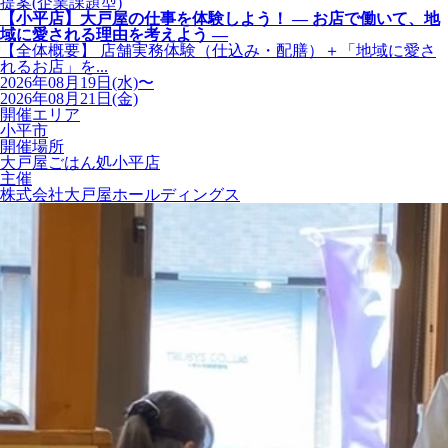
提案(企業課題型)
【小平店】大戸屋の仕事を体験しよう！ ― お店で働いて、地
域に愛される理由を考えよう ―
【全体概要】 店舗実務体験（仕込み・配膳）＋「地域に愛さ
れるお店」を...
2026年08月19日(水)〜
2026年08月21日(金)
開催エリア
小平市
開催場所
大戸屋ごはん処小平店
主催
株式会社大戸屋ホールディングス