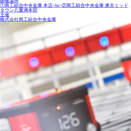
開催場所
①商工組合中央金庫 本店<br>②商工組合中央金庫 東京ミッド
タウン八重洲本部
主催
株式会社商工組合中央金庫