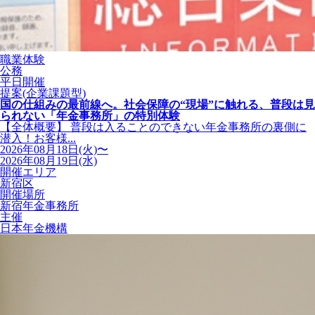
職業体験
公務
平日開催
提案(企業課題型)
国の仕組みの最前線へ。社会保障の“現場”に触れる、普段は見
られない「年金事務所」の特別体験
【全体概要】 普段は入ることのできない年金事務所の裏側に
潜入！お客様...
2026年08月18日(火)〜
2026年08月19日(水)
開催エリア
新宿区
開催場所
新宿年金事務所
主催
日本年金機構