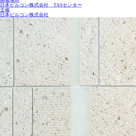
開催場所
日本ビルコン株式会社 TASセンター
主催
日本ビルコン株式会社