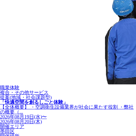
職業体験
複合・その他サービス
提案(地域・社会課題型)
「快適空間を創るしごと体験」
【全体概要】 ・空調衛生設備業界が社会に果たす役割 ・弊社
の概要（...
2026年08月19日(水)〜
2026年08月20日(木)
開催エリア
墨田区