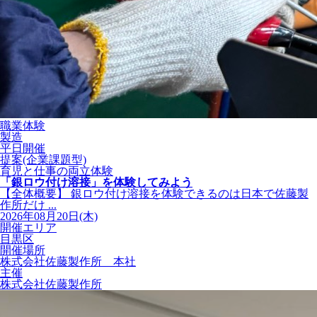
職業体験
製造
平日開催
提案(企業課題型)
育児と仕事の両立体験
「銀ロウ付け溶接」を体験してみよう
【全体概要】 銀ロウ付け溶接を体験できるのは日本で佐藤製
作所だけ ...
2026年08月20日(木)
開催エリア
目黒区
開催場所
株式会社佐藤製作所 本社
主催
株式会社佐藤製作所