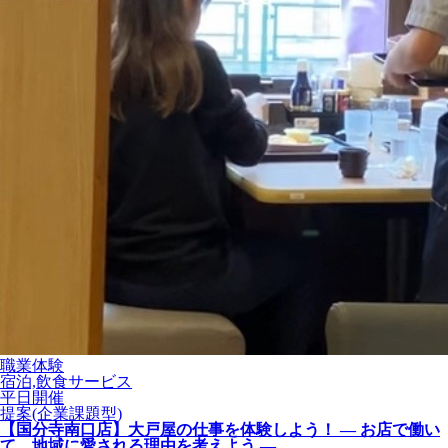
職業体験
宿泊,飲食サービス
平日開催
提案(企業課題型)
【国分寺南口店】大戸屋の仕事を体験しよう！ ― お店で働い
て、地域に愛される理由を考えよう ―