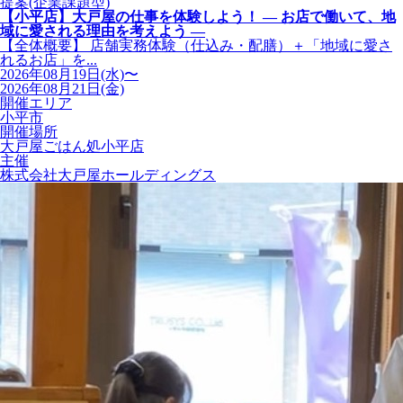
提案(企業課題型)
【小平店】大戸屋の仕事を体験しよう！ ― お店で働いて、地
域に愛される理由を考えよう ―
【全体概要】 店舗実務体験（仕込み・配膳）＋「地域に愛さ
れるお店」を...
2026年08月19日(水)〜
2026年08月21日(金)
開催エリア
小平市
開催場所
大戸屋ごはん処小平店
主催
株式会社大戸屋ホールディングス