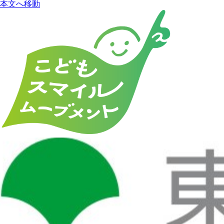
本文へ移動