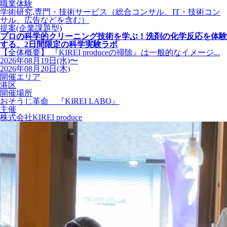
職業体験
学術研究,専門・技術サービス（総合コンサル、IT・技術コン
サル、広告などを含む）
提案(企業課題型)
プロの科学的クリーニング技術を学ぶ！洗剤の化学反応を体験
する、2日間限定の科学実験ラボ
【全体概要】 『KIREI produceの掃除』は一般的なイメージ...
2026年08月19日(水)〜
2026年08月20日(木)
開催エリア
港区
開催場所
おそうじ革命 『KIREI LABO』
主催
株式会社KIREI produce