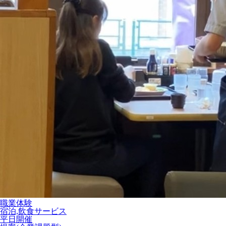
職業体験
宿泊,飲食サービス
平日開催