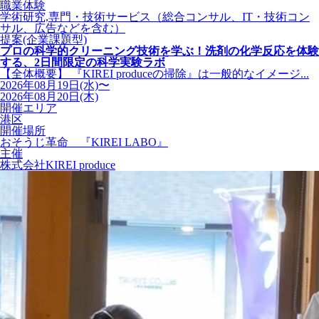
職業体験
学術研究,専門・技術サービス（総合コンサル、IT・技術コン
サル、広告などを含む）
提案(企業課題型)
プロの科学的クリーニング技術を学ぶ！洗剤の化学反応を体験
する、2日間限定の科学実験ラボ
【全体概要】 『KIREI produceの掃除』は一般的なイメージ...
2026年08月19日(水)〜
2026年08月20日(木)
開催エリア
港区
開催場所
おそうじ革命 『KIREI LABO』
主催
株式会社KIREI produce