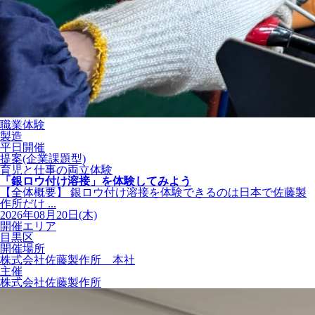
職業体験
製造
平日開催
提案(企業課題型)
育児と仕事の両立体験
「銀ロウ付け溶接」を体験してみよう
【全体概要】 銀ロウ付け溶接を体験できるのは日本で佐藤製
作所だけ ...
2026年08月20日(木)
開催エリア
目黒区
開催場所
株式会社佐藤製作所 本社
主催
株式会社佐藤製作所