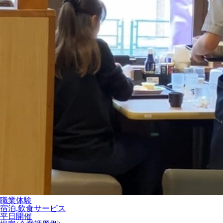
職業体験
宿泊,飲食サービス
平日開催