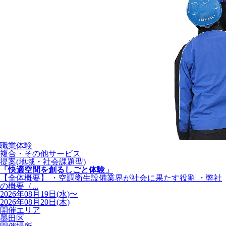
職業体験
複合・その他サービス
提案(地域・社会課題型)
「快適空間を創るしごと体験」
【全体概要】 ・空調衛生設備業界が社会に果たす役割 ・弊社
の概要（...
2026年08月19日(水)〜
2026年08月20日(木)
開催エリア
墨田区