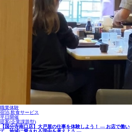
職業体験
宿泊,飲食サービス
平日開催
提案(企業課題型)
【国分寺南口店】大戸屋の仕事を体験しよう！ ― お店で働い
て、地域に愛される理由を考えよう ―