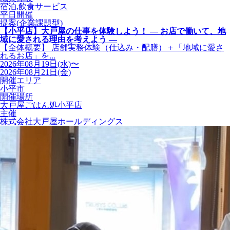
宿泊,飲食サービス
平日開催
提案(企業課題型)
【小平店】大戸屋の仕事を体験しよう！ ― お店で働いて、地
域に愛される理由を考えよう ―
【全体概要】 店舗実務体験（仕込み・配膳）＋「地域に愛さ
れるお店」を...
2026年08月19日(水)〜
2026年08月21日(金)
開催エリア
小平市
開催場所
大戸屋ごはん処小平店
主催
株式会社大戸屋ホールディングス