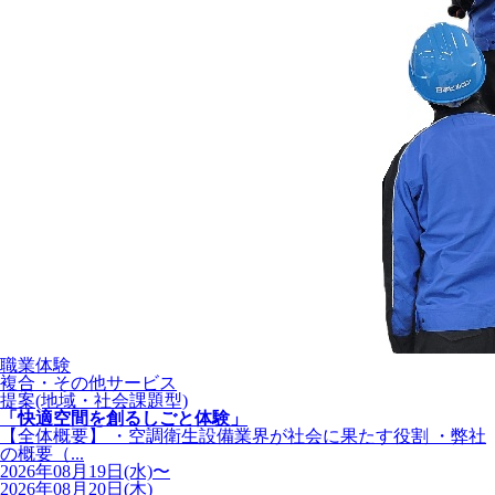
職業体験
複合・その他サービス
提案(地域・社会課題型)
「快適空間を創るしごと体験」
【全体概要】 ・空調衛生設備業界が社会に果たす役割 ・弊社
の概要（...
2026年08月19日(水)〜
2026年08月20日(木)