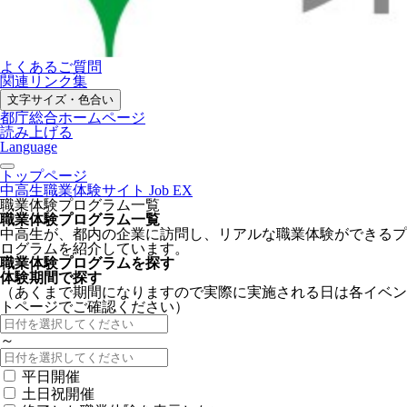
よくあるご質問
関連リンク集
文字サイズ・色合い
都庁総合ホームページ
読み上げる
Language
トップページ
中高生職業体験サイト Job EX
職業体験プログラム一覧
職業体験プログラム一覧
中高生が、都内の企業に訪問し、リアルな職業体験ができるプ
ログラムを紹介しています。
職業体験プログラムを探す
体験期間で探す
（あくまで期間になりますので実際に実施される日は各イベン
トページでご確認ください）
～
平日開催
土日祝開催