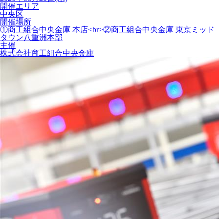
開催エリア
中央区
開催場所
①商工組合中央金庫 本店<br>②商工組合中央金庫 東京ミッド
タウン八重洲本部
主催
株式会社商工組合中央金庫