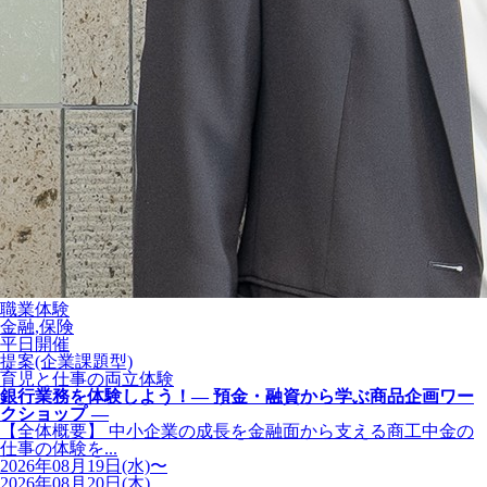
職業体験
金融,保険
平日開催
提案(企業課題型)
育児と仕事の両立体験
銀行業務を体験しよう！― 預金・融資から学ぶ商品企画ワー
クショップ ―
【全体概要】 中小企業の成長を金融面から支える商工中金の
仕事の体験を...
2026年08月19日(水)〜
2026年08月20日(木)