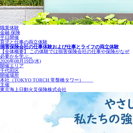
職業体験
金融,保険
平日開催
育児と仕事の両立体験
損害保険会社の仕事体験および仕事とライフの両立体験
【全体概要】 この体験では損害保険会社の仕事や保険がなぜ
必要かを学ぶ...
2026年08月19日(水)
開催エリア
千代田区
開催場所
本社（TOKYO TORCH 常盤橋タワー）
主催
東京海上日動火災保険株式会社