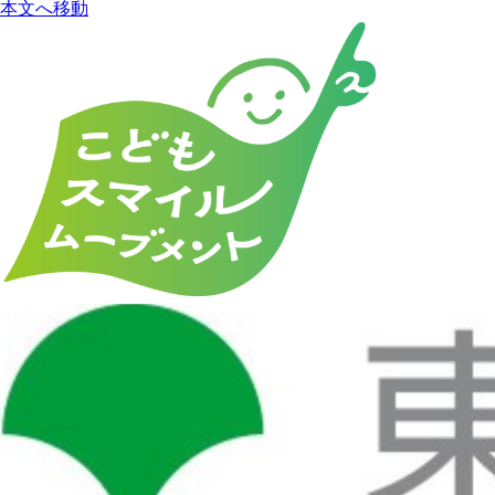
本文へ移動