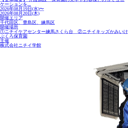
ケーションを...
2026年08月19日(水)〜
2026年08月20日(木)
開催エリア
千代田区、豊島区、練馬区
開催場所
①ニチイケアセンター練馬さくら台 ②ニチイキッズかみいけ
ぶくろ保育園
主催
株式会社ニチイ学館