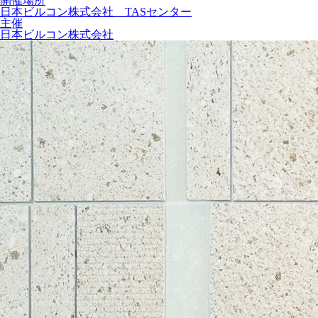
開催場所
日本ビルコン株式会社 TASセンター
主催
日本ビルコン株式会社