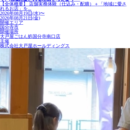
【全体概要】 店舗実務体験（仕込み・配膳）＋「地域に愛さ
れるお店」を...
2026年08月19日(水)〜
2026年08月21日(金)
開催エリア
国分寺市
開催場所
大戸屋ごはん処国分寺南口店
主催
株式会社大戸屋ホールディングス