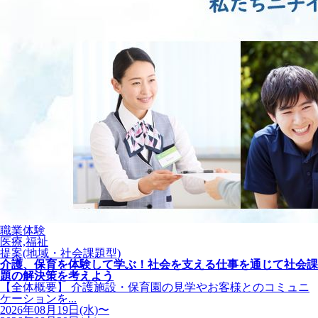
職業体験
医療,福祉
提案(地域・社会課題型)
介護、保育を体験して学ぶ！社会を支える仕事を通じて社会課
題の解決策を考えよう
【全体概要】 介護施設・保育園の見学やお客様とのコミュニ
ケーションを...
2026年08月19日(水)〜