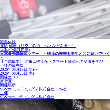
職業体験
運輸,郵便（航空、鉄道、バスなどを含む）
提案(企業課題型)
日本最先端物流ツアー ～物流の未来を学生と共に紡いでいく
～
【全体概要】 従来型物流からスマート物流への変遷を学び、
当社の最先端...
2026年08月19日(水)〜
2026年08月20日(木)
開催エリア
新宿区
開催場所
SBSホールディングス株式会社 本社
主催
SBSホールディングス株式会社