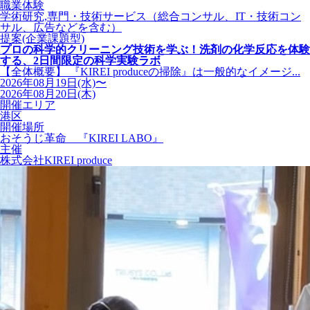
職業体験
学術研究,専門・技術サービス（総合コンサル、IT・技術コン
サル、広告などを含む）
提案(企業課題型)
プロの科学的クリーニング技術を学ぶ！洗剤の化学反応を体験
する、2日間限定の科学実験ラボ
【全体概要】 『KIREI produceの掃除』は一般的なイメージ...
2026年08月19日(水)〜
2026年08月20日(木)
開催エリア
港区
開催場所
おそうじ革命 『KIREI LABO』
主催
株式会社KIREI produce