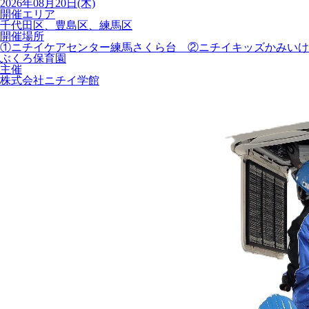
2026年08月20日(木)
開催エリア
千代田区、豊島区、練馬区
開催場所
①ニチイケアセンター練馬さくら台 ②ニチイキッズかみいけ
ぶくろ保育園
主催
株式会社ニチイ学館