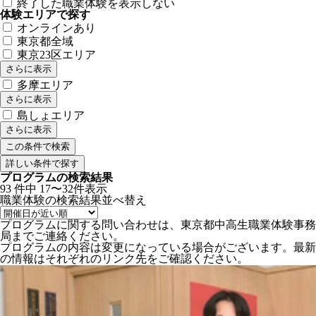
終了した職業体験を表示しない
体験エリアで探す
オンラインあり
東京都全域
東京23区エリア
さらに表示
多摩エリア
さらに表示
島しょエリア
さらに表示
詳しい条件で探す
プログラムの検索結果
93
件中
17〜32件表示
職業体験の検索結果
並べ替え
プログラムに関する問い合わせは、東京都中高生職業体験事務
局までご連絡ください。
プログラムの内容は変更になっている場合がございます。最新
の情報はそれぞれのリンク先をご確認ください。