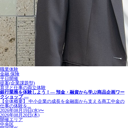
職業体験
金融,保険
平日開催
提案(企業課題型)
育児と仕事の両立体験
銀行業務を体験しよう！― 預金・融資から学ぶ商品企画ワー
クショップ ―
【全体概要】 中小企業の成長を金融面から支える商工中金の
仕事の体験を...
2026年08月19日(水)〜
2026年08月20日(木)
開催エリア
中央区