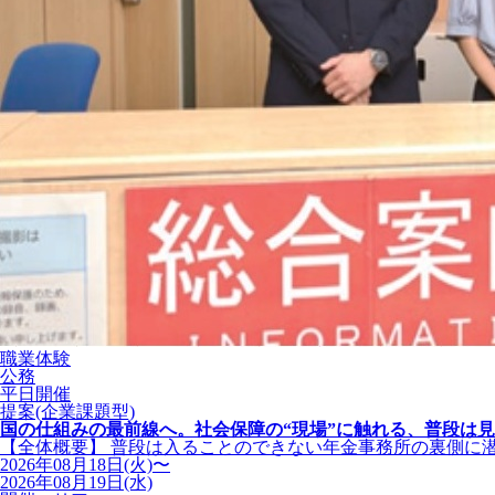
職業体験
公務
平日開催
提案(企業課題型)
国の仕組みの最前線へ。社会保障の“現場”に触れる、普段は
【全体概要】 普段は入ることのできない年金事務所の裏側に潜入
2026年08月18日(火)〜
2026年08月19日(水)