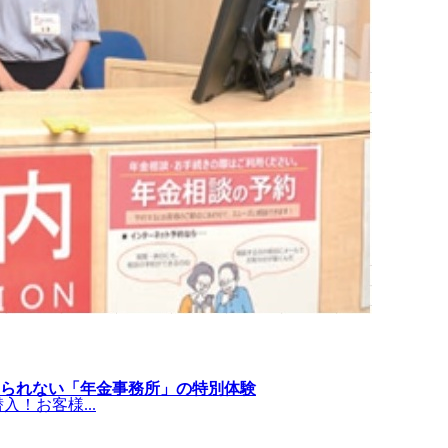
見られない「年金事務所」の特別体験
！お客様...