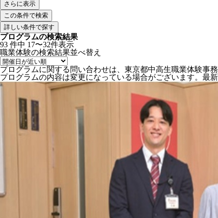
さらに表示
詳しい条件で探す
プログラムの検索結果
93
件中
17〜32件表示
職業体験の検索結果
並べ替え
プログラムに関する問い合わせは、東京都中高生職業体験事務
プログラムの内容は変更になっている場合がございます。最新