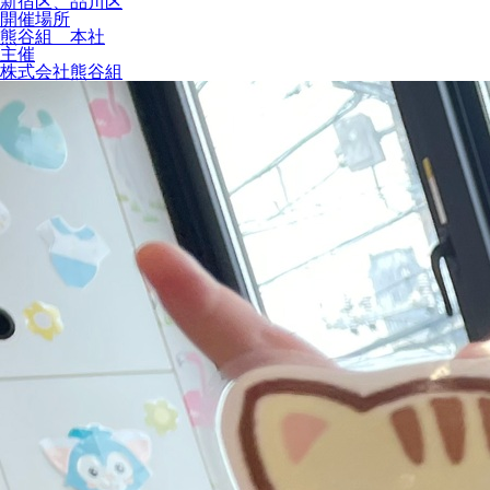
新宿区、品川区
開催場所
熊谷組 本社
主催
株式会社熊谷組