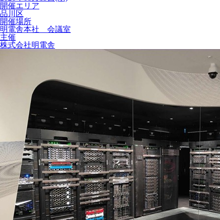
開催エリア
品川区
開催場所
明電舎本社 会議室
主催
株式会社明電舎