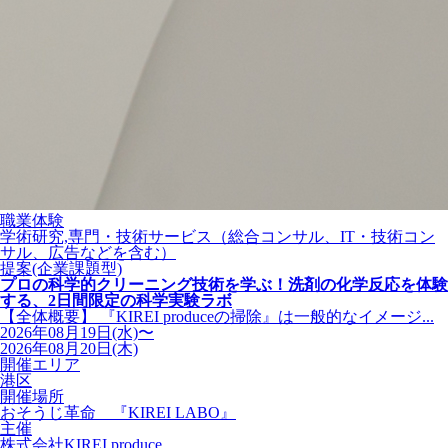
職業体験
学術研究,専門・技術サービス（総合コンサル、IT・技術コン
サル、広告などを含む）
提案(企業課題型)
プロの科学的クリーニング技術を学ぶ！洗剤の化学反応を体験
する、2日間限定の科学実験ラボ
【全体概要】 『KIREI produceの掃除』は一般的なイメージ...
2026年08月19日(水)〜
2026年08月20日(木)
開催エリア
港区
開催場所
おそうじ革命 『KIREI LABO』
主催
株式会社KIREI produce