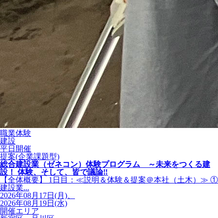
職業体験
建設
平日開催
提案(企業課題型)
総合建設業（ゼネコン）体験プログラム ～未来をつくる建
設！ 体験、そして、皆で議論‼
【全体概要】 1日目：≪説明＆体験＆提案＠本社（土木）≫ ①
建設業...
2026年08月17日(月)、
2026年08月19日(水)
開催エリア