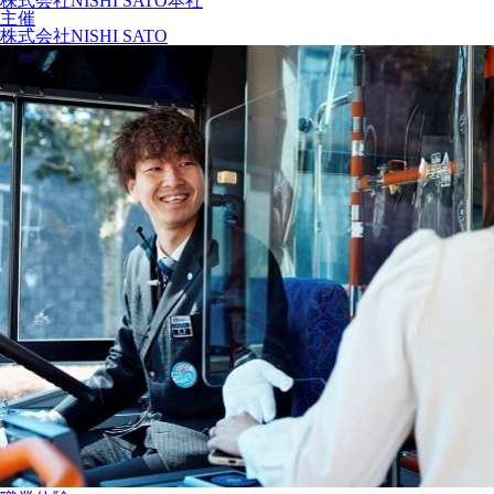
株式会社NISHI SATO本社
主催
株式会社NISHI SATO