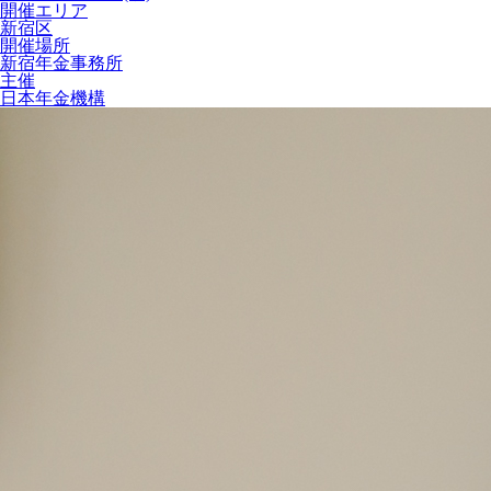
開催エリア
新宿区
開催場所
新宿年金事務所
主催
日本年金機構