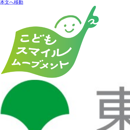
本文へ移動