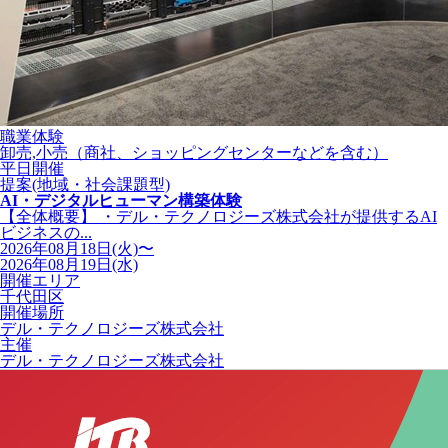
職業体験
卸売,小売（商社、ショッピングセンターなどを含む）
平日開催
提案(地域・社会課題型)
AI・デジタルヒューマン構築体験
【全体概要】 ・デル・テクノロジーズ株式会社が提供するAI
ビジネスの...
2026年08月18日(火)〜
2026年08月19日(水)
開催エリア
千代田区
開催場所
デル・テクノロジーズ株式会社
主催
デル・テクノロジーズ株式会社