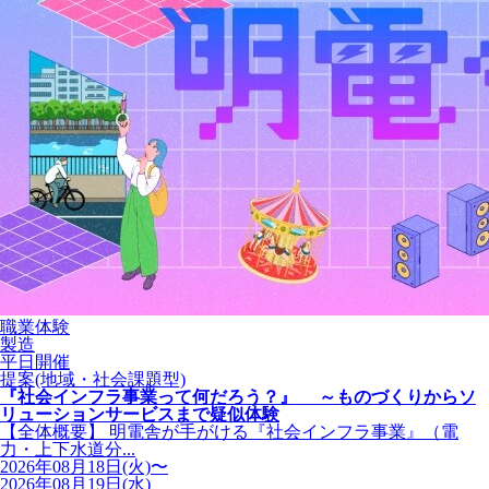
職業体験
製造
平日開催
提案(地域・社会課題型)
『社会インフラ事業って何だろう？』 ～ものづくりからソ
リューションサービスまで疑似体験
【全体概要】 明電舎が手がける『社会インフラ事業』（電
力・上下水道分...
2026年08月18日(火)〜
2026年08月19日(水)