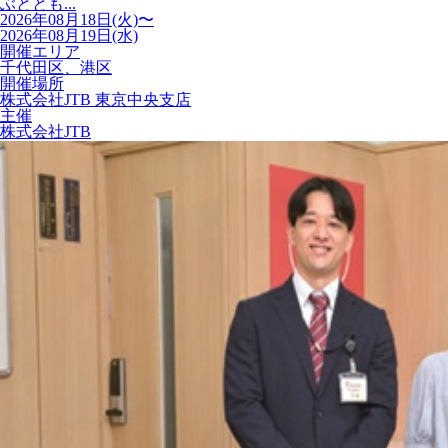
ぶととも...
2026年08月18日(火)〜
2026年08月19日(水)
開催エリア
千代田区、港区
開催場所
株式会社JTB 東京中央支店
主催
株式会社JTB