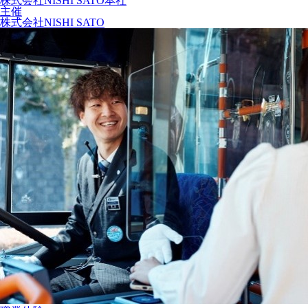
株式会社NISHI SATO本社
主催
株式会社NISHI SATO