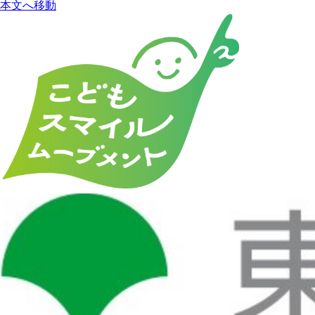
本文へ移動