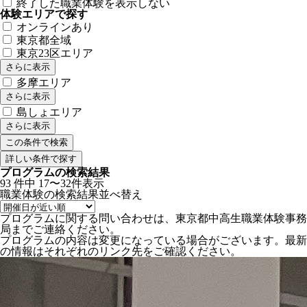
終了した職業体験を表示しない
体験エリアで探す
オンラインあり
東京都全域
東京23区エリア
さらに表示
多摩エリア
さらに表示
島しょエリア
さらに表示
詳しい条件で探す
プログラムの検索結果
93
件中
17〜32件表示
職業体験の検索結果
並べ替え
プログラムに関する問い合わせは、東京都中高生職業体験事務
局までご連絡ください。
プログラムの内容は変更になっている場合がございます。最新
の情報はそれぞれのリンク先をご確認ください。