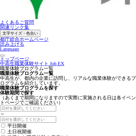
よくあるご質問
関連リンク集
文字サイズ・色合い
都庁総合ホームページ
読み上げる
Language
トップページ
中高生職業体験サイト Job EX
職業体験プログラム一覧
職業体験プログラム一覧
中高生が、都内の企業に訪問し、リアルな職業体験ができるプ
ログラムを紹介しています。
職業体験プログラムを探す
体験期間で探す
（あくまで期間になりますので実際に実施される日は各イベン
トページでご確認ください）
～
平日開催
土日祝開催