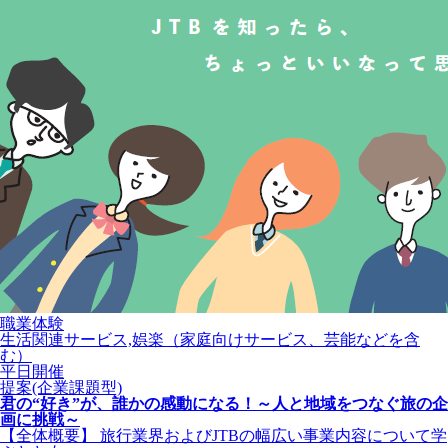
職業体験
生活関連サービス,娯楽（家庭向けサービス、芸能などを含
む）
平日開催
提案(企業課題型)
君の“好き”が、誰かの感動になる！～人と地域をつなぐ旅の企
画に挑戦～
【全体概要】 旅行業界およびJTBの幅広い事業内容について学