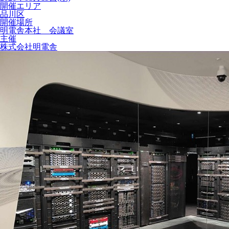
開催エリア
品川区
開催場所
明電舎本社 会議室
主催
株式会社明電舎