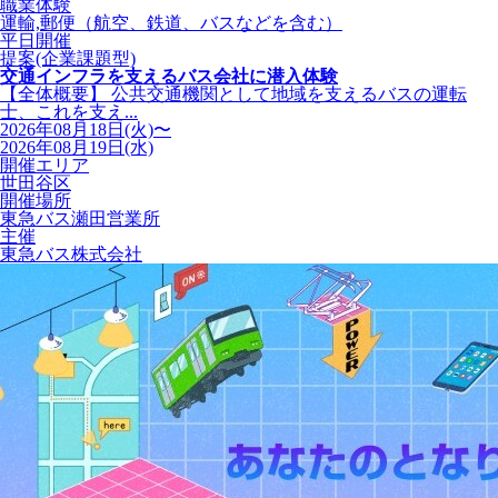
職業体験
運輸,郵便（航空、鉄道、バスなどを含む）
平日開催
提案(企業課題型)
交通インフラを支えるバス会社に潜入体験
【全体概要】 公共交通機関として地域を支えるバスの運転
士、これを支え...
2026年08月18日(火)〜
2026年08月19日(水)
開催エリア
世田谷区
開催場所
東急バス瀬田営業所
主催
東急バス株式会社