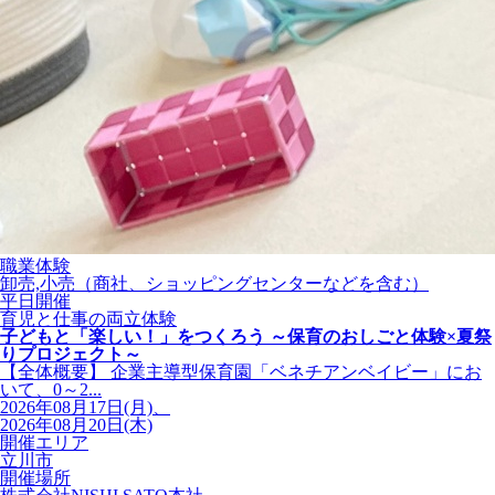
職業体験
卸売,小売（商社、ショッピングセンターなどを含む）
平日開催
育児と仕事の両立体験
子どもと「楽しい！」をつくろう ～保育のおしごと体験×夏祭
りプロジェクト～
【全体概要】 企業主導型保育園「ベネチアンベイビー」にお
いて、0～2...
2026年08月17日(月)、
2026年08月20日(木)
開催エリア
立川市
開催場所