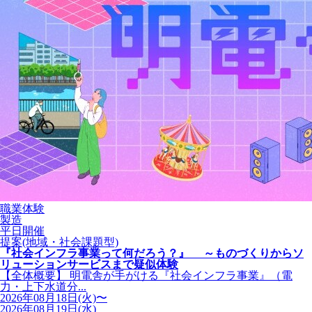
職業体験
製造
平日開催
提案(地域・社会課題型)
『社会インフラ事業って何だろう？』 ～ものづくりからソ
リューションサービスまで疑似体験
【全体概要】 明電舎が手がける『社会インフラ事業』（電
力・上下水道分...
2026年08月18日(火)〜
2026年08月19日(水)