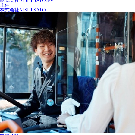
株式会社NISHI SATO本社
主催
株式会社NISHI SATO