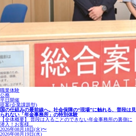
職業体験
公務
平日開催
提案(企業課題型)
国の仕組みの最前線へ。社会保障の“現場”に触れる、普段は見
られない「年金事務所」の特別体験
【全体概要】 普段は入ることのできない年金事務所の裏側に
潜入！お客様...
2026年08月18日(火)〜
2026年08月19日(水)