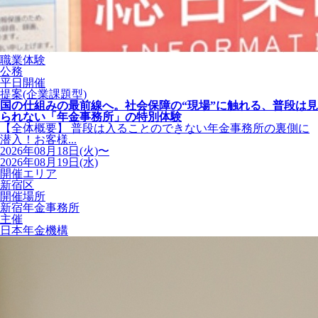
職業体験
公務
平日開催
提案(企業課題型)
国の仕組みの最前線へ。社会保障の“現場”に触れる、普段は見
られない「年金事務所」の特別体験
【全体概要】 普段は入ることのできない年金事務所の裏側に
潜入！お客様...
2026年08月18日(火)〜
2026年08月19日(水)
開催エリア
新宿区
開催場所
新宿年金事務所
主催
日本年金機構