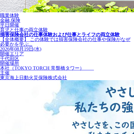
職業体験
金融,保険
平日開催
育児と仕事の両立体験
損害保険会社の仕事体験および仕事とライフの両立体験
【全体概要】 この体験では損害保険会社の仕事や保険がなぜ
必要かを学ぶ...
2026年08月19日(水)
開催エリア
千代田区
開催場所
本社（TOKYO TORCH 常盤橋タワー）
主催
東京海上日動火災保険株式会社