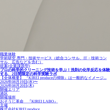
職業体験
学術研究,専門・技術サービス（総合コンサル、IT・技術コン
サル、広告などを含む）
提案(企業課題型)
プロの科学的クリーニング技術を学ぶ！洗剤の化学反応を体験
する、2日間限定の科学実験ラボ
【全体概要】 『KIREI produceの掃除』は一般的なイメージ...
2026年08月19日(水)〜
2026年08月20日(木)
開催エリア
港区
開催場所
おそうじ革命 『KIREI LABO』
主催
株式会社KIREI produce