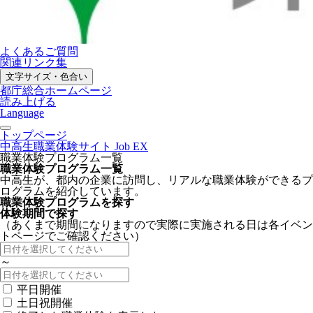
よくあるご質問
関連リンク集
文字サイズ・色合い
都庁総合ホームページ
読み上げる
Language
トップページ
中高生職業体験サイト Job EX
職業体験プログラム一覧
職業体験プログラム一覧
中高生が、都内の企業に訪問し、リアルな職業体験ができるプ
ログラムを紹介しています。
職業体験プログラムを探す
体験期間で探す
（あくまで期間になりますので実際に実施される日は各イベン
トページでご確認ください）
～
平日開催
土日祝開催