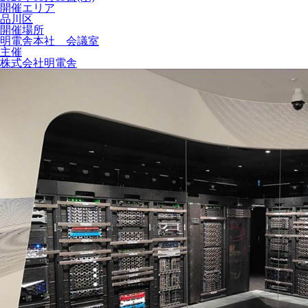
開催エリア
品川区
開催場所
明電舎本社 会議室
主催
株式会社明電舎