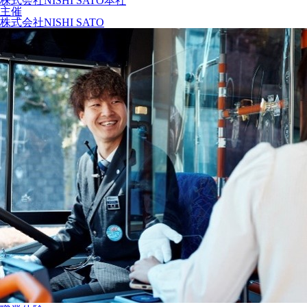
株式会社NISHI SATO本社
主催
株式会社NISHI SATO