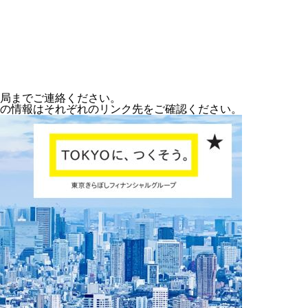
局までご連絡ください。
の情報はそれぞれのリンク先をご確認ください。