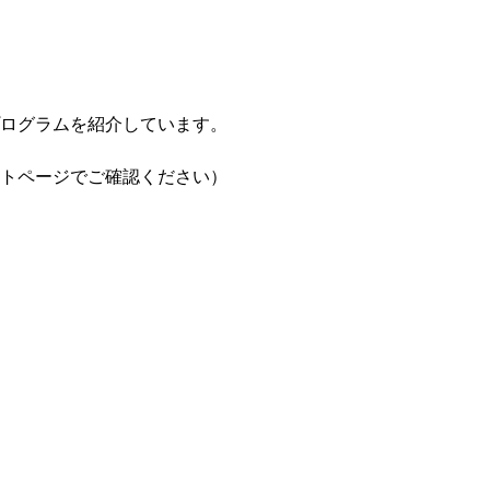
ログラムを紹介しています。
トページでご確認ください）