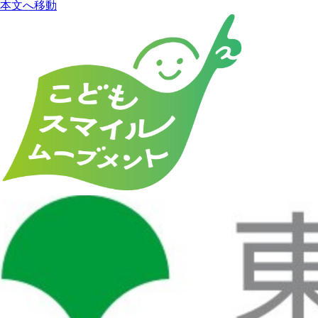
本文へ移動