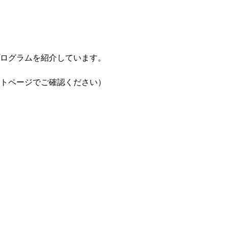
ログラムを紹介しています。
トページでご確認ください）