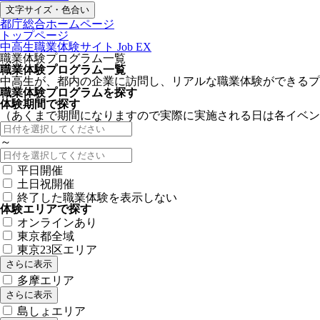
文字サイズ・色合い
都庁総合ホームページ
トップページ
中高生職業体験サイト Job EX
職業体験プログラム一覧
職業体験プログラム一覧
中高生が、都内の企業に訪問し、リアルな職業体験ができるプ
職業体験プログラムを探す
体験期間で探す
（あくまで期間になりますので実際に実施される日は各イベン
～
平日開催
土日祝開催
終了した職業体験を表示しない
体験エリアで探す
オンラインあり
東京都全域
東京23区エリア
さらに表示
多摩エリア
さらに表示
島しょエリア