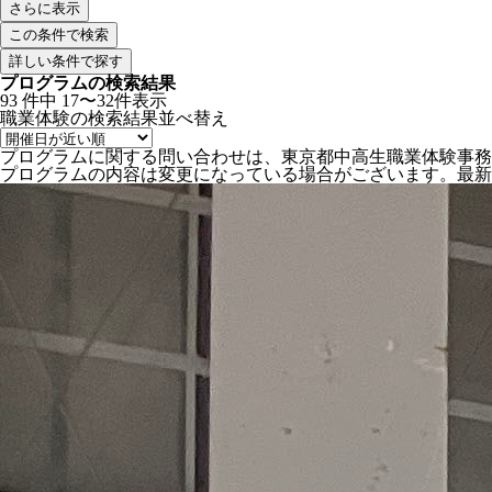
さらに表示
詳しい条件で探す
プログラムの検索結果
93
件中
17〜32件表示
職業体験の検索結果
並べ替え
プログラムに関する問い合わせは、東京都中高生職業体験事務
プログラムの内容は変更になっている場合がございます。最新