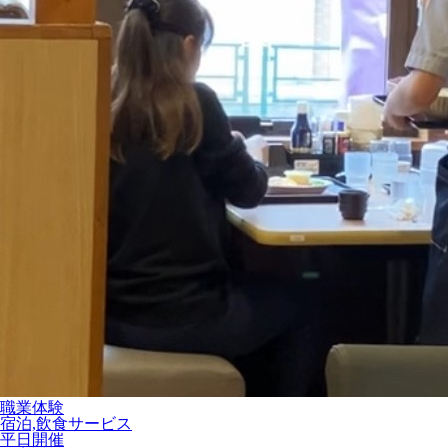
職業体験
宿泊,飲食サービス
平日開催