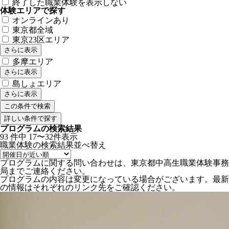
終了した職業体験を表示しない
体験エリアで探す
オンラインあり
東京都全域
東京23区エリア
さらに表示
多摩エリア
さらに表示
島しょエリア
さらに表示
詳しい条件で探す
プログラムの検索結果
93
件中
17〜32件表示
職業体験の検索結果
並べ替え
プログラムに関する問い合わせは、東京都中高生職業体験事務
局までご連絡ください。
プログラムの内容は変更になっている場合がございます。最新
の情報はそれぞれのリンク先をご確認ください。