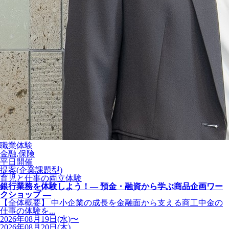
職業体験
金融,保険
平日開催
提案(企業課題型)
育児と仕事の両立体験
銀行業務を体験しよう！― 預金・融資から学ぶ商品企画ワー
クショップ ―
【全体概要】 中小企業の成長を金融面から支える商工中金の
仕事の体験を...
2026年08月19日(水)〜
2026年08月20日(木)