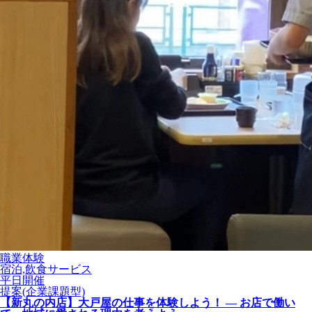
職業体験
宿泊,飲食サービス
平日開催
提案(企業課題型)
【新丸の内店】大戸屋の仕事を体験しよう！ ― お店で働い