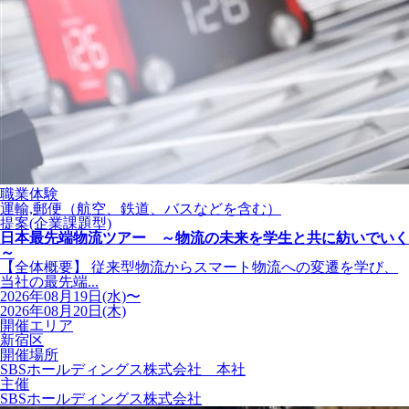
職業体験
運輸,郵便（航空、鉄道、バスなどを含む）
提案(企業課題型)
日本最先端物流ツアー ～物流の未来を学生と共に紡いでいく
～
【全体概要】 従来型物流からスマート物流への変遷を学び、
当社の最先端...
2026年08月19日(水)〜
2026年08月20日(木)
開催エリア
新宿区
開催場所
SBSホールディングス株式会社 本社
主催
SBSホールディングス株式会社