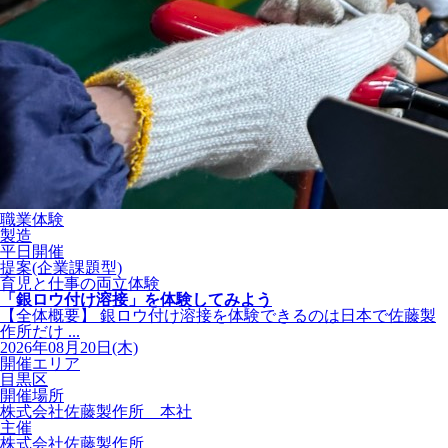
職業体験
製造
平日開催
提案(企業課題型)
育児と仕事の両立体験
「銀ロウ付け溶接」を体験してみよう
【全体概要】 銀ロウ付け溶接を体験できるのは日本で佐藤製
作所だけ ...
2026年08月20日(木)
開催エリア
目黒区
開催場所
株式会社佐藤製作所 本社
主催
株式会社佐藤製作所