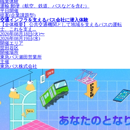
職業体験
運輸,郵便（航空、鉄道、バスなどを含む）
平日開催
提案(企業課題型)
交通インフラを支えるバス会社に潜入体験
【全体概要】 公共交通機関として地域を支えるバスの運転
士、これを支え...
2026年08月18日(火)〜
2026年08月19日(水)
開催エリア
世田谷区
開催場所
東急バス瀬田営業所
主催
東急バス株式会社