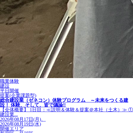
職業体験
建設
平日開催
提案(企業課題型)
総合建設業（ゼネコン）体験プログラム ～未来をつくる建
設！ 体験、そして、皆で議論‼
【全体概要】 1日目：≪説明＆体験＆提案＠本社（土木）≫ ①
建設業...
2026年08月17日(月)、
2026年08月19日(水)
開催エリア