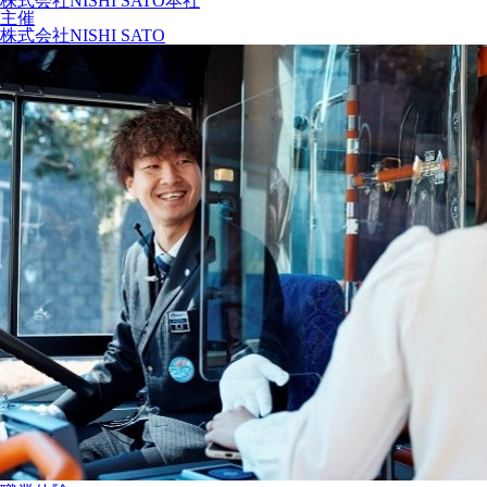
株式会社NISHI SATO本社
主催
株式会社NISHI SATO