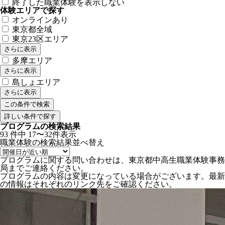
終了した職業体験を表示しない
体験エリアで探す
オンラインあり
東京都全域
東京23区エリア
さらに表示
多摩エリア
さらに表示
島しょエリア
さらに表示
詳しい条件で探す
プログラムの検索結果
93
件中
17〜32件表示
職業体験の検索結果
並べ替え
プログラムに関する問い合わせは、東京都中高生職業体験事務
局までご連絡ください。
プログラムの内容は変更になっている場合がございます。最新
の情報はそれぞれのリンク先をご確認ください。