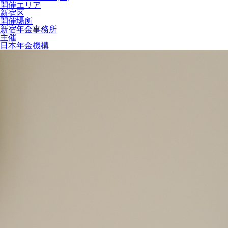
開催エリア
新宿区
開催場所
新宿年金事務所
主催
日本年金機構