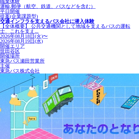
職業体験
運輸,郵便（航空、鉄道、バスなどを含む）
平日開催
提案(企業課題型)
交通インフラを支えるバス会社に潜入体験
【全体概要】 公共交通機関として地域を支えるバスの運転
士、これを支え...
2026年08月18日(火)〜
2026年08月19日(水)
開催エリア
世田谷区
開催場所
東急バス瀬田営業所
主催
東急バス株式会社