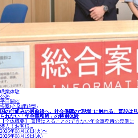
職業体験
公務
平日開催
提案(企業課題型)
国の仕組みの最前線へ。社会保障の“現場”に触れる、普段は見
られない「年金事務所」の特別体験
【全体概要】 普段は入ることのできない年金事務所の裏側に
潜入！お客様...
2026年08月18日(火)〜
2026年08月19日(水)