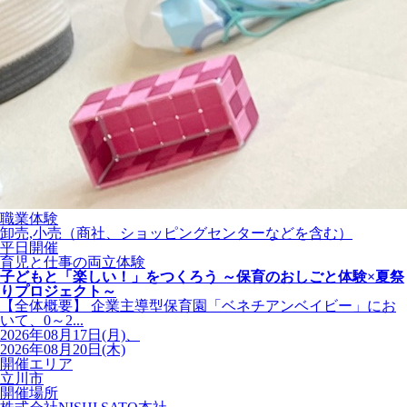
職業体験
卸売,小売（商社、ショッピングセンターなどを含む）
平日開催
育児と仕事の両立体験
子どもと「楽しい！」をつくろう ～保育のおしごと体験×夏祭
りプロジェクト～
【全体概要】 企業主導型保育園「ベネチアンベイビー」にお
いて、0～2...
2026年08月17日(月)、
2026年08月20日(木)
開催エリア
立川市
開催場所