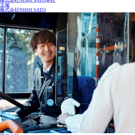
株式会社NISHI SATO本社
主催
株式会社NISHI SATO