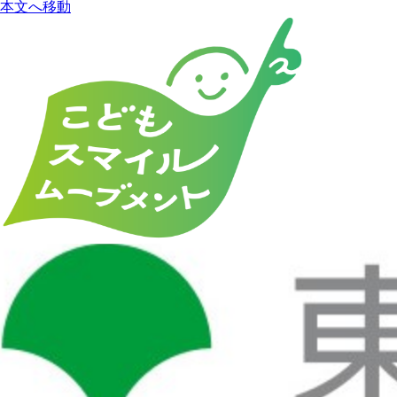
本文へ移動