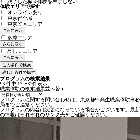
終了した職業体験を表示しない
体験エリアで探す
オンラインあり
東京都全域
東京23区エリア
さらに表示
多摩エリア
さらに表示
島しょエリア
さらに表示
詳しい条件で探す
プログラムの検索結果
93
件中
17〜32件表示
職業体験の検索結果
並べ替え
プログラムに関する問い合わせは、東京都中高生職業体験事務
局までご連絡ください。
プログラムの内容は変更になっている場合がございます。最新
の情報はそれぞれのリンク先をご確認ください。