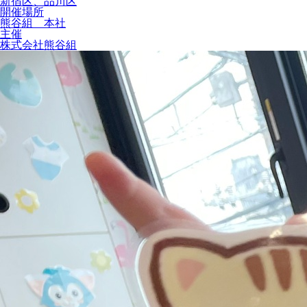
新宿区、品川区
開催場所
熊谷組 本社
主催
株式会社熊谷組