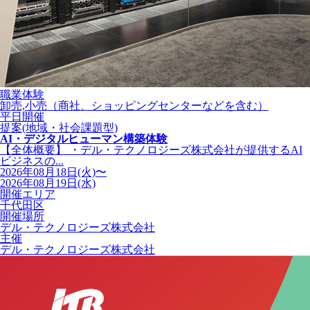
職業体験
卸売,小売（商社、ショッピングセンターなどを含む）
平日開催
提案(地域・社会課題型)
AI・デジタルヒューマン構築体験
【全体概要】 ・デル・テクノロジーズ株式会社が提供するAI
ビジネスの...
2026年08月18日(火)〜
2026年08月19日(水)
開催エリア
千代田区
開催場所
デル・テクノロジーズ株式会社
主催
デル・テクノロジーズ株式会社