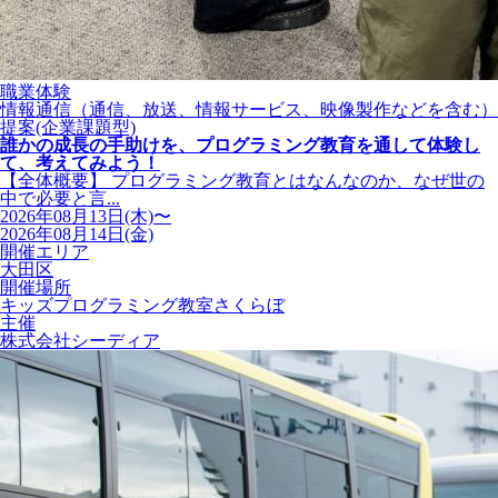
職業体験
情報通信（通信、放送、情報サービス、映像製作などを含む）
提案(企業課題型)
誰かの成長の手助けを、プログラミング教育を通して体験し
て、考えてみよう！
【全体概要】 プログラミング教育とはなんなのか、なぜ世の
中で必要と言...
2026年08月13日(木)〜
2026年08月14日(金)
開催エリア
大田区
開催場所
キッズプログラミング教室さくらぼ
主催
株式会社シーディア