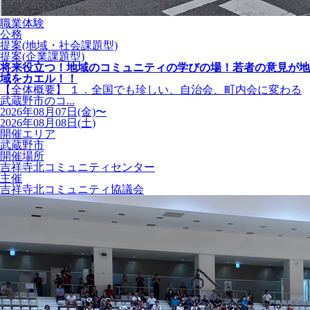
職業体験
公務
提案(地域・社会課題型)
提案(企業課題型)
将来役立つ！地域のコミュニティの学びの場！若者の意見が地
域をカエル！！
【全体概要】 １．全国でも珍しい、自治会、町内会に変わる
武蔵野市のコ...
2026年08月07日(金)〜
2026年08月08日(土)
開催エリア
武蔵野市
開催場所
吉祥寺北コミュニティセンター
主催
吉祥寺北コミュニティ協議会