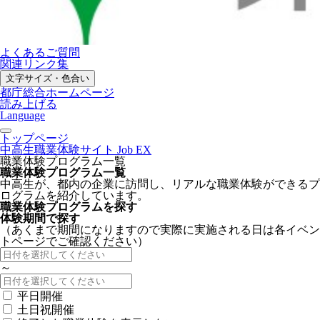
よくあるご質問
関連リンク集
文字サイズ・色合い
都庁総合ホームページ
読み上げる
Language
トップページ
中高生職業体験サイト Job EX
職業体験プログラム一覧
職業体験プログラム一覧
中高生が、都内の企業に訪問し、リアルな職業体験ができるプ
ログラムを紹介しています。
職業体験プログラムを探す
体験期間で探す
（あくまで期間になりますので実際に実施される日は各イベン
トページでご確認ください）
～
平日開催
土日祝開催