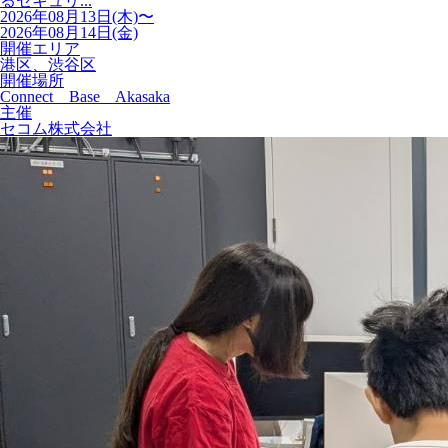
るセキュリ...
2026年08月13日(木)〜
2026年08月14日(金)
開催エリア
港区、渋谷区
開催場所
Connect Base Akasaka
主催
セコム株式会社