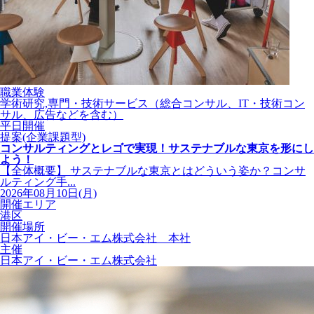
職業体験
学術研究,専門・技術サービス（総合コンサル、IT・技術コン
サル、広告などを含む）
平日開催
提案(企業課題型)
コンサルティングとレゴで実現！サステナブルな東京を形にし
よう！
【全体概要】 サステナブルな東京とはどういう姿か？コンサ
ルティング手...
2026年08月10日(月)
開催エリア
港区
開催場所
日本アイ・ビー・エム株式会社 本社
主催
日本アイ・ビー・エム株式会社