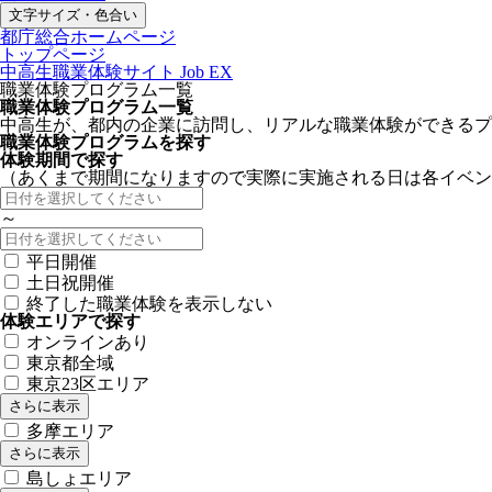
文字サイズ・色合い
都庁総合ホームページ
トップページ
中高生職業体験サイト Job EX
職業体験プログラム一覧
職業体験プログラム一覧
中高生が、都内の企業に訪問し、リアルな職業体験ができるプ
職業体験プログラムを探す
体験期間で探す
（あくまで期間になりますので実際に実施される日は各イベン
～
平日開催
土日祝開催
終了した職業体験を表示しない
体験エリアで探す
オンラインあり
東京都全域
東京23区エリア
さらに表示
多摩エリア
さらに表示
島しょエリア