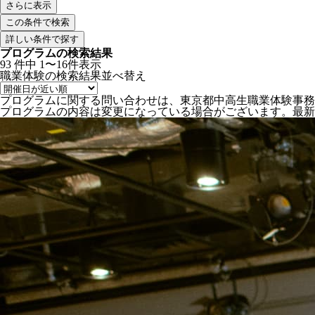
さらに表示
詳しい条件で探す
プログラムの検索結果
93
件中
1〜16件表示
職業体験の検索結果
並べ替え
プログラムに関する問い合わせは、東京都中高生職業体験事務
プログラムの内容は変更になっている場合がございます。最新