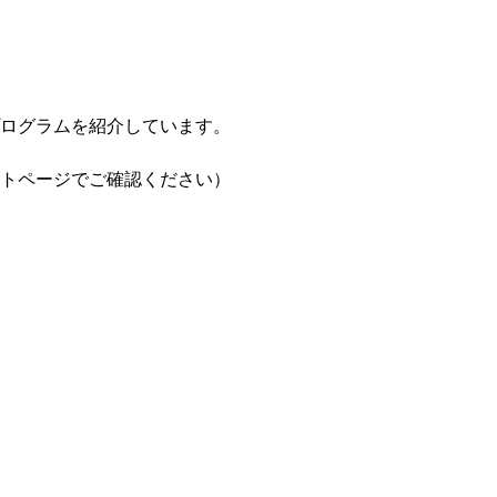
ログラムを紹介しています。
トページでご確認ください）