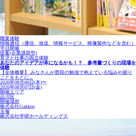
職業体験
情報通信（通信、放送、情報サービス、映像製作などを含む）
平日開催
提案(企業課題型)
育児と仕事の両立体験
あなたのアイデアが本になるかも！？ 参考書づくりの現場を
体験
【全体概要】 みなさんが普段の勉強で抱えている悩みや困り
ごとをもとに...
2026年08月06日(木)〜
2026年08月07日(金)
開催エリア
品川区
開催場所
株式会社Gakken
主催
株式会社学研ホールディングス