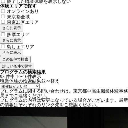
終了した職業体験を表示しない
体験エリアで探す
オンラインあり
東京都全域
東京23区エリア
さらに表示
多摩エリア
さらに表示
島しょエリア
さらに表示
詳しい条件で探す
プログラムの検索結果
93
件中
1〜16件表示
職業体験の検索結果
並べ替え
プログラムに関する問い合わせは、東京都中高生職業体験事務
局までご連絡ください。
プログラムの内容は変更になっている場合がございます。最新
の情報はそれぞれのリンク先をご確認ください。