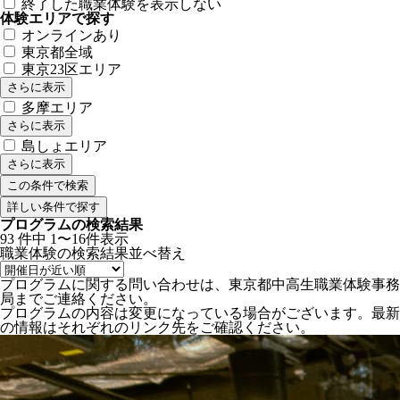
終了した職業体験を表示しない
体験エリアで探す
オンラインあり
東京都全域
東京23区エリア
さらに表示
多摩エリア
さらに表示
島しょエリア
さらに表示
詳しい条件で探す
プログラムの検索結果
93
件中
1〜16件表示
職業体験の検索結果
並べ替え
プログラムに関する問い合わせは、東京都中高生職業体験事務
局までご連絡ください。
プログラムの内容は変更になっている場合がございます。最新
の情報はそれぞれのリンク先をご確認ください。