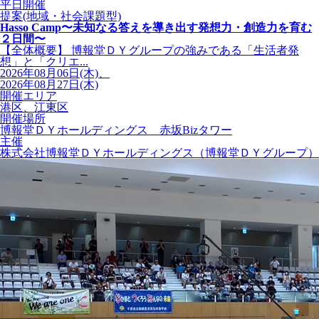
平日開催
提案(地域・社会課題型)
Hasso Camp〜未知なる答えを導き出す発想力・創造力を育む
２日間〜
【全体概要】 博報堂ＤＹグループの強みである「生活者発
想」と「クリエ...
2026年08月06日(木)、
2026年08月27日(木)
開催エリア
港区、江東区
開催場所
博報堂ＤＹホールディングス 赤坂Bizタワー
主催
株式会社博報堂ＤＹホールディングス（博報堂ＤＹグループ）