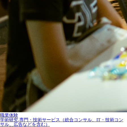
職業体験
学術研究,専門・技術サービス（総合コンサル、IT・技術コン
サル、広告などを含む）