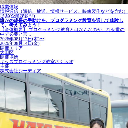
職業体験
情報通信（通信、放送、情報サービス、映像製作などを含む）
提案(企業課題型)
誰かの成長の手助けを、プログラミング教育を通して体験し
て、考えてみよう！
【全体概要】 プログラミング教育とはなんなのか、なぜ世の
中で必要と言...
2026年08月13日(木)〜
2026年08月14日(金)
開催エリア
大田区
開催場所
キッズプログラミング教室さくらぼ
主催
株式会社シーディア