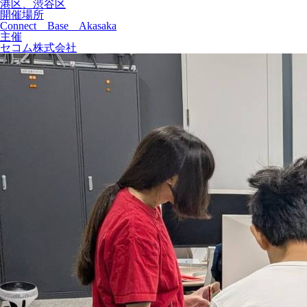
港区、渋谷区
開催場所
Connect Base Akasaka
主催
セコム株式会社