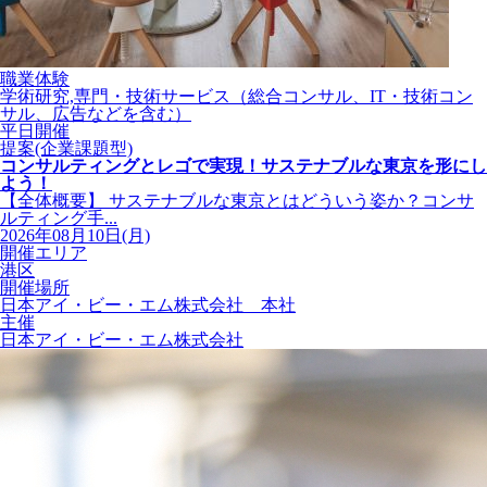
職業体験
学術研究,専門・技術サービス（総合コンサル、IT・技術コン
サル、広告などを含む）
平日開催
提案(企業課題型)
コンサルティングとレゴで実現！サステナブルな東京を形にし
よう！
【全体概要】 サステナブルな東京とはどういう姿か？コンサ
ルティング手...
2026年08月10日(月)
開催エリア
港区
開催場所
日本アイ・ビー・エム株式会社 本社
主催
日本アイ・ビー・エム株式会社