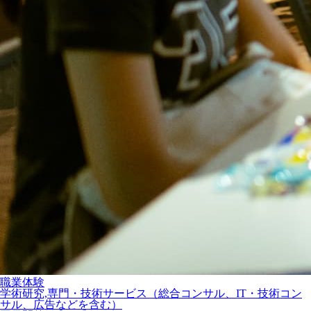
職業体験
学術研究,専門・技術サービス（総合コンサル、IT・技術コン
サル、広告などを含む）