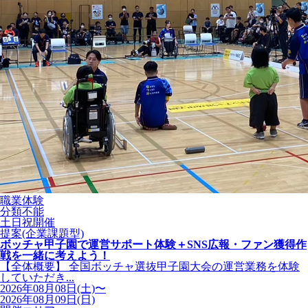
職業体験
分類不能
土日祝開催
提案(企業課題型)
ボッチャ甲子園で運営サポート体験＋SNS広報・ファン獲得作
戦を一緒に考えよう！
【全体概要】 全国ボッチャ選抜甲子園大会の運営業務を体験
していただき...
2026年08月08日(土)〜
2026年08月09日(日)