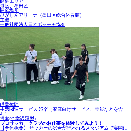
開催エリア
港区、墨田区
開催場所
ひがしんアリーナ（墨田区総合体育館）
主催
一般社団法人日本ボッチャ協会
職業体験
生活関連サービス,娯楽（家庭向けサービス、芸能などを含
む）
提案(企業課題型)
プロサッカークラブのお仕事を体験してみよう！
【全体概要】 サッカーの試合が行われるスタジアムで実際に