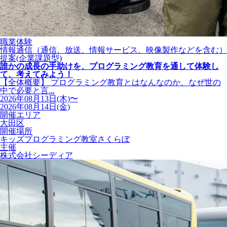
職業体験
情報通信（通信、放送、情報サービス、映像製作などを含む）
提案(企業課題型)
誰かの成長の手助けを、プログラミング教育を通して体験し
て、考えてみよう！
【全体概要】 プログラミング教育とはなんなのか、なぜ世の
中で必要と言...
2026年08月13日(木)〜
2026年08月14日(金)
開催エリア
大田区
開催場所
キッズプログラミング教室さくらぼ
主催
株式会社シーディア