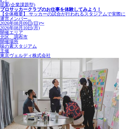
む）
提案(企業課題型)
プロサッカークラブのお仕事を体験してみよう！
【全体概要】 サッカーの試合が行われるスタジアムで実際に
運営メンバー...
2026年08月09日(日)〜
2026年08月10日(月)
開催エリア
北区、調布市
開催場所
味の素スタジアム
主催
東京ヴェルディ株式会社