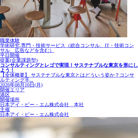
職業体験
学術研究,専門・技術サービス（総合コンサル、IT・技術コン
サル、広告などを含む）
平日開催
提案(企業課題型)
コンサルティングとレゴで実現！サステナブルな東京を形にし
よう！
【全体概要】 サステナブルな東京とはどういう姿か？コンサ
ルティング手...
2026年08月10日(月)
開催エリア
港区
開催場所
日本アイ・ビー・エム株式会社 本社
主催
日本アイ・ビー・エム株式会社