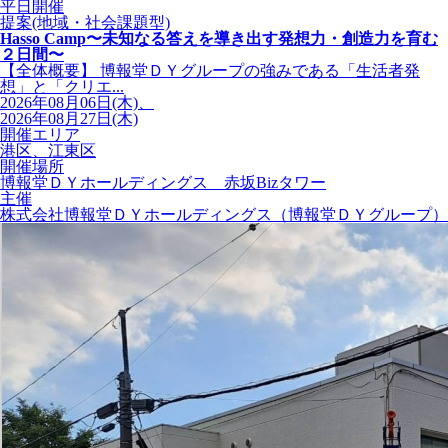
平日開催
提案(地域・社会課題型)
Hasso Camp〜未知なる答えを導き出す発想力・創造力を育む
２日間〜
【全体概要】 博報堂ＤＹグループの強みである「生活者発
想」と「クリエ...
2026年08月06日(木)、
2026年08月27日(木)
開催エリア
港区、江東区
開催場所
博報堂ＤＹホールディングス 赤坂Bizタワー
主催
株式会社博報堂ＤＹホールディングス（博報堂ＤＹグループ）