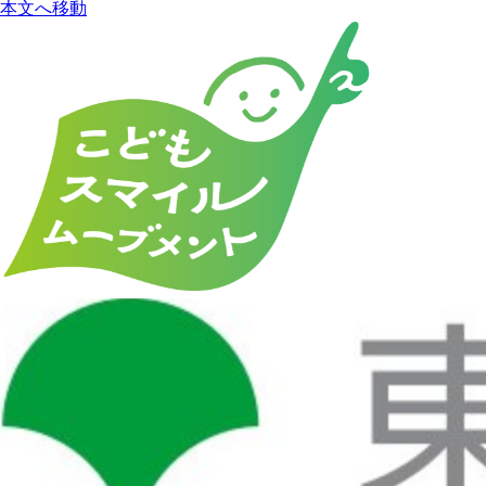
本文へ移動