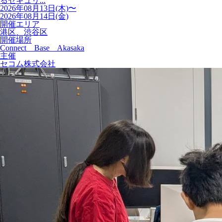
るセキュリ...
2026年08月13日(木)〜
2026年08月14日(金)
開催エリア
港区、渋谷区
開催場所
Connect Base Akasaka
主催
セコム株式会社