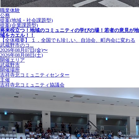
職業体験
公務
提案(地域・社会課題型)
提案(企業課題型)
将来役立つ！地域のコミュニティの学びの場！若者の意見が地
域をカエル！！
【全体概要】 １．全国でも珍しい、自治会、町内会に変わる
武蔵野市のコ...
2026年08月07日(金)〜
2026年08月08日(土)
開催エリア
武蔵野市
開催場所
吉祥寺北コミュニティセンター
主催
吉祥寺北コミュニティ協議会