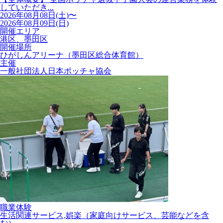
していただき...
2026年08月08日(土)〜
2026年08月09日(日)
開催エリア
港区、墨田区
開催場所
ひがしんアリーナ（墨田区総合体育館）
主催
一般社団法人日本ボッチャ協会
職業体験
生活関連サービス,娯楽（家庭向けサービス、芸能などを含