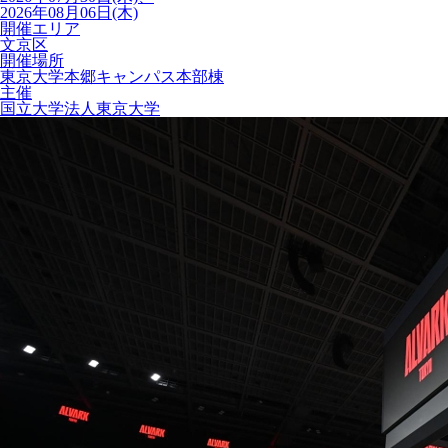
2026年08月06日(木)
開催エリア
文京区
開催場所
東京大学本郷キャンパス本部棟
主催
国立大学法人東京大学