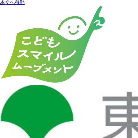
本文へ移動