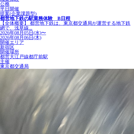
公務
平日開催
提案(企業課題型)
都営地下鉄の駅業務体験 B日程
【全体概要】 都営地下鉄は、東京都交通局が運営する地下鉄
網で、浅草線...
2026年08月05日(水)〜
2026年08月06日(木)
開催エリア
新宿区
開催場所
都営大江戸線都庁前駅
主催
東京都交通局