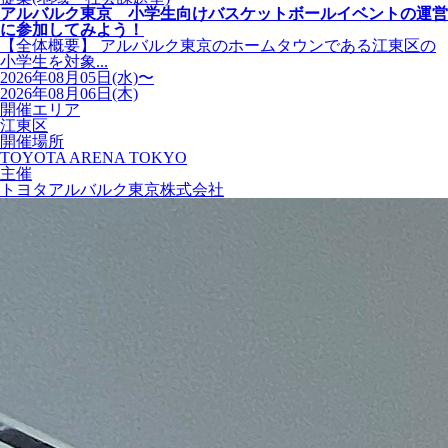
アルバルク東京 小学生向けバスケットボールイベントの運営
に参加してみよう！
【全体概要】 アルバルク東京のホームタウンである江東区の
小学生を対象...
2026年08月05日(水)〜
2026年08月06日(木)
開催エリア
江東区
開催場所
TOYOTA ARENA TOKYO
主催
トヨタアルバルク東京株式会社