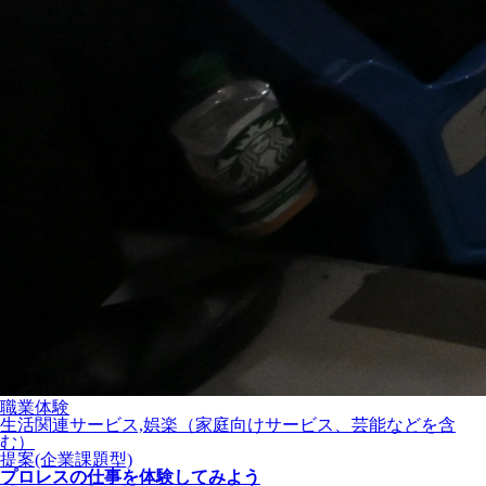
職業体験
生活関連サービス,娯楽（家庭向けサービス、芸能などを含
む）
提案(企業課題型)
プロレスの仕事を体験してみよう