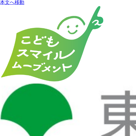
本文へ移動