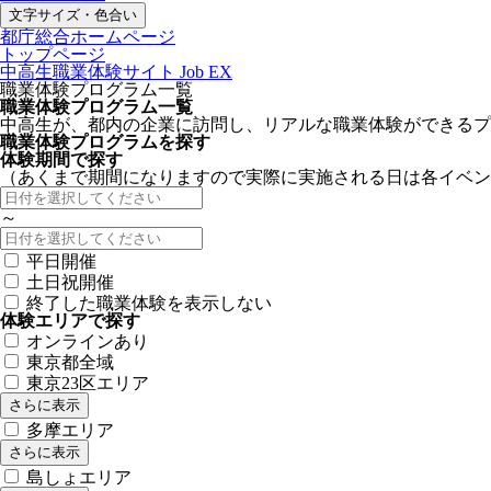
文字サイズ・色合い
都庁総合ホームページ
トップページ
中高生職業体験サイト Job EX
職業体験プログラム一覧
職業体験プログラム一覧
中高生が、都内の企業に訪問し、リアルな職業体験ができるプ
職業体験プログラムを探す
体験期間で探す
（あくまで期間になりますので実際に実施される日は各イベン
～
平日開催
土日祝開催
終了した職業体験を表示しない
体験エリアで探す
オンラインあり
東京都全域
東京23区エリア
さらに表示
多摩エリア
さらに表示
島しょエリア