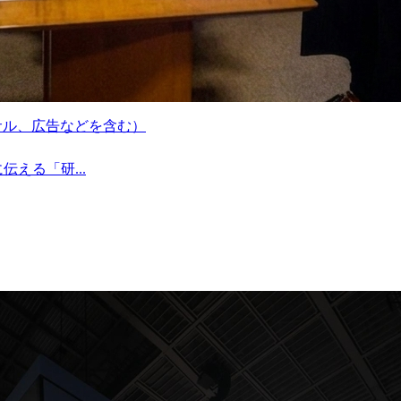
サル、広告などを含む）
える「研...