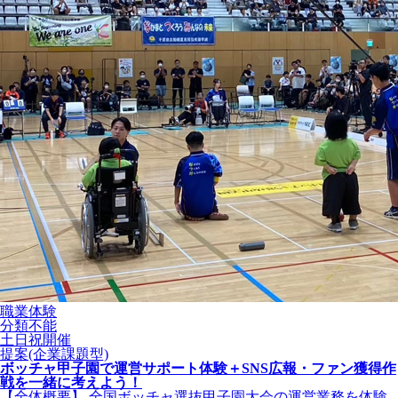
職業体験
分類不能
土日祝開催
提案(企業課題型)
ボッチャ甲子園で運営サポート体験＋SNS広報・ファン獲得作
戦を一緒に考えよう！
【全体概要】 全国ボッチャ選抜甲子園大会の運営業務を体験