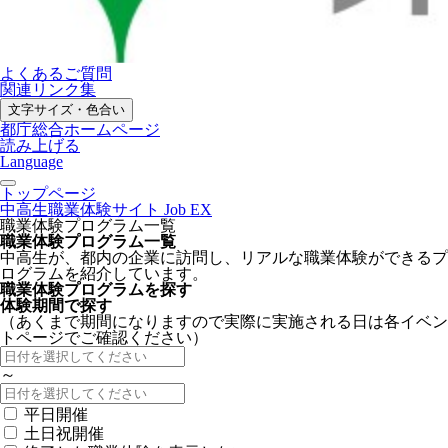
よくあるご質問
関連リンク集
文字サイズ・色合い
都庁総合ホームページ
読み上げる
Language
トップページ
中高生職業体験サイト Job EX
職業体験プログラム一覧
職業体験プログラム一覧
中高生が、都内の企業に訪問し、リアルな職業体験ができるプ
ログラムを紹介しています。
職業体験プログラムを探す
体験期間で探す
（あくまで期間になりますので実際に実施される日は各イベン
トページでご確認ください）
～
平日開催
土日祝開催