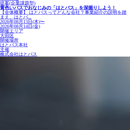
提案(企業課題型)
黄色いバスでおなじみの「はとバス」を深掘りしよう！
【全体概要】 はとバスってどんな会社？事業紹介の説明を踏
まえ、はとバ...
2026年08月13日(木)〜
2026年08月14日(金)
開催エリア
大田区
開催場所
はとバス本社
主催
株式会社はとバス