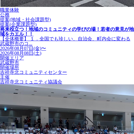
職業体験
公務
提案(地域・社会課題型)
提案(企業課題型)
将来役立つ！地域のコミュニティの学びの場！若者の意見が地
域をカエル！！
【全体概要】 １．全国でも珍しい、自治会、町内会に変わる
武蔵野市のコ...
2026年08月07日(金)〜
2026年08月08日(土)
開催エリア
武蔵野市
開催場所
吉祥寺北コミュニティセンター
主催
吉祥寺北コミュニティ協議会