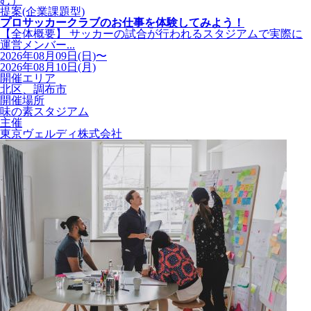
む）
提案(企業課題型)
プロサッカークラブのお仕事を体験してみよう！
【全体概要】 サッカーの試合が行われるスタジアムで実際に
運営メンバー...
2026年08月09日(日)〜
2026年08月10日(月)
開催エリア
北区、調布市
開催場所
味の素スタジアム
主催
東京ヴェルディ株式会社