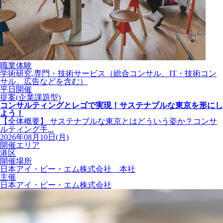
職業体験
学術研究,専門・技術サービス（総合コンサル、IT・技術コン
サル、広告などを含む）
平日開催
提案(企業課題型)
コンサルティングとレゴで実現！サステナブルな東京を形にし
よう！
【全体概要】 サステナブルな東京とはどういう姿か？コンサ
ルティング手...
2026年08月10日(月)
開催エリア
港区
開催場所
日本アイ・ビー・エム株式会社 本社
主催
日本アイ・ビー・エム株式会社