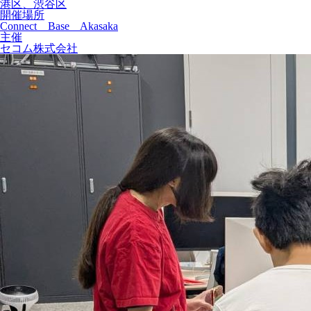
港区、渋谷区
開催場所
Connect Base Akasaka
主催
セコム株式会社